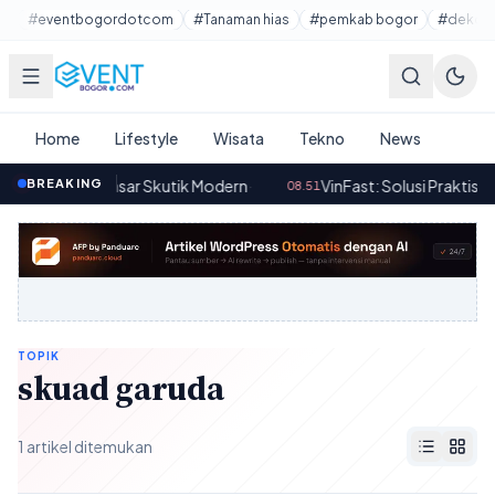
Lewati ke konten utama
#eventbogordotcom
#Tanaman hias
#pemkab bogor
#dekora
Home
Lifestyle
Wisata
Tekno
News
 Vario di Pasar Skutik Modern
BREAKING
·
VinFast: Solusi Praktis Swap 
08.51
TOPIK
skuad garuda
1 artikel ditemukan