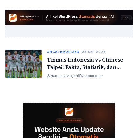
UNCATEGORIZED
· 05 SEP 2025
Timnas Indonesia vs Chinese
Taipei: Fakta, Statistik, dan
Prediksi Skor
Haidar Ali Asgari
2 menit baca