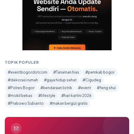
TOPIK POPULER
#eventbogordotcom
#Tanaman hias
#pemkab bogor
#dekorasi rumah
#gaya hidup sehat
#Cigudeg
#Polres Bogor
#kendaraan listrik
#event
#feng shui
#mobil bekas
#lifestyle
#hari kartini 2026
#Prabowo Subianto
#makan bergizi gratis