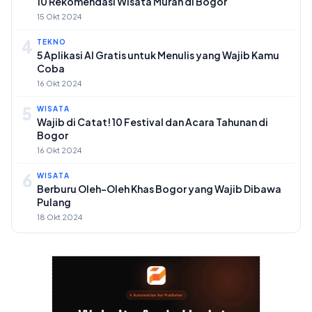
10 Rekomendasi Wisata Murah di Bogor
15 Okt 2024
4
TEKNO
5 Aplikasi AI Gratis untuk Menulis yang Wajib Kamu
Coba
16 Okt 2024
5
WISATA
Wajib di Catat! 10 Festival dan Acara Tahunan di
Bogor
16 Okt 2024
6
WISATA
Berburu Oleh-Oleh Khas Bogor yang Wajib Dibawa
Pulang
18 Okt 2024