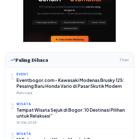
Paling Dibaca
7 hari
1
EVENT
Eventbogor.com – Kawasaki Modenas Brusky 125:
Pesaing Baru Honda Vario di Pasar Skutik Modern
Baru saja
2
WISATA
Tempat Wisata Sejuk di Bogor: 10 Destinasi Pilihan
untuk Relaksasi”
15 Okt 2024
3
WISATA