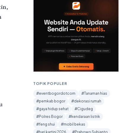
tin,
m
TOPIK POPULER
#eventbogordotcom
#Tanaman hias
#pemkab bogor
#dekorasi rumah
u
#gaya hidup sehat
#Cigudeg
#Polres Bogor
#kendaraan listrik
#feng shui
#mobil bekas
#hari kartini 2026
#Prabowo Subianto