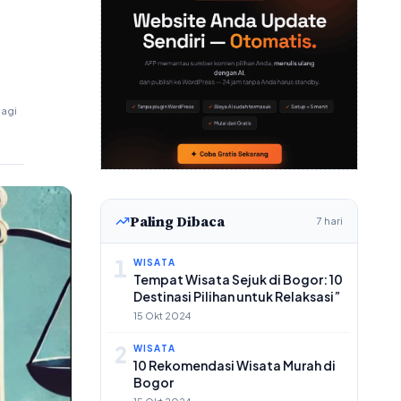
bagi
Paling Dibaca
7 hari
1
WISATA
Tempat Wisata Sejuk di Bogor: 10
Destinasi Pilihan untuk Relaksasi”
15 Okt 2024
2
WISATA
10 Rekomendasi Wisata Murah di
Bogor