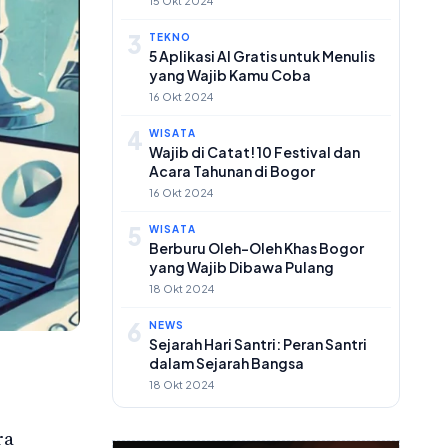
15 Okt 2024
3
TEKNO
5 Aplikasi AI Gratis untuk Menulis
yang Wajib Kamu Coba
16 Okt 2024
4
WISATA
Wajib di Catat! 10 Festival dan
Acara Tahunan di Bogor
16 Okt 2024
5
WISATA
Berburu Oleh-Oleh Khas Bogor
yang Wajib Dibawa Pulang
18 Okt 2024
6
NEWS
Sejarah Hari Santri: Peran Santri
dalam Sejarah Bangsa
18 Okt 2024
ra