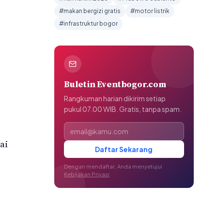
#makan bergizi gratis
#motor listrik
#infrastruktur bogor
Buletin Eventbogor.com
Rangkuman harian dikirim setiap
pukul 07.00 WIB. Gratis, tanpa spam.
Alamat email
ai
Daftar Sekarang
Dengan mendaftar, Anda menyetujui
Kebijakan Privasi
.