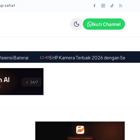
up sehat
Ikuti Channel
5 HP Kamera Terbaik 2026 dengan Sensor Besar dan Kamera 200 
.43