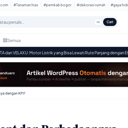
tcom
#Tanaman hias
#pemkab bogor
#dekorasi rumah
#gaya hid
Cari
⌘K
Semua
istrik yang Bisa Lewati Rute Panjang dengan Efisiensi Baterai
·
12
ya dengan KPI?