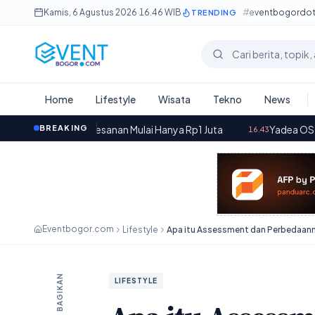
Lewati ke konten utama
Kamis, 6 Agustus 2026
·
16.46 WIB
#eventbogordo
TRENDING
Cari berita
Home
Lifestyle
Wisata
Tekno
News
esanan Mulai Hanya Rp1 Juta
BREAKING
·
Yadea OSTA dan VELAX U: Motor L
16.43
Eventbogor.com
Lifestyle
Apa itu Assessment dan Perbedaann
BAGIKAN
LIFESTYLE