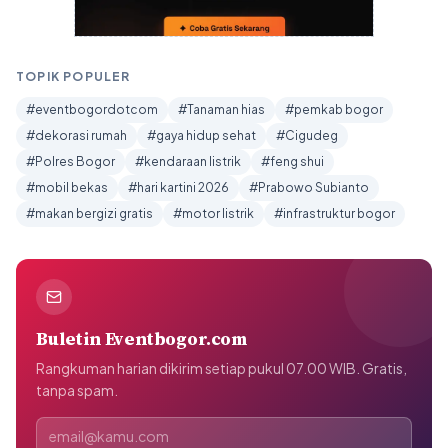
TOPIK POPULER
#eventbogordotcom
#Tanaman hias
#pemkab bogor
#dekorasi rumah
#gaya hidup sehat
#Cigudeg
#Polres Bogor
#kendaraan listrik
#feng shui
#mobil bekas
#hari kartini 2026
#Prabowo Subianto
#makan bergizi gratis
#motor listrik
#infrastruktur bogor
Buletin Eventbogor.com
Rangkuman harian dikirim setiap pukul 07.00 WIB. Gratis,
tanpa spam.
Alamat email