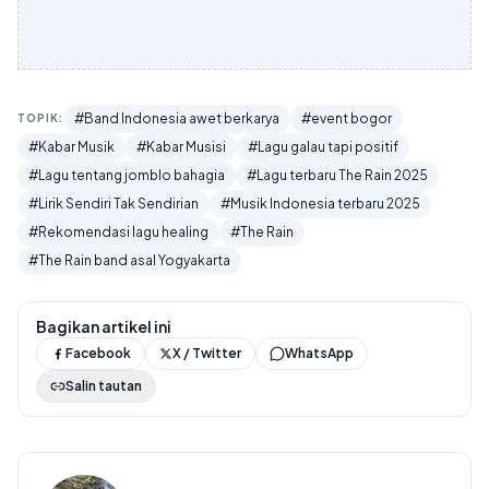
#Band Indonesia awet berkarya
#event bogor
TOPIK:
#Kabar Musik
#Kabar Musisi
#Lagu galau tapi positif
#Lagu tentang jomblo bahagia
#Lagu terbaru The Rain 2025
#Lirik Sendiri Tak Sendirian
#Musik Indonesia terbaru 2025
#Rekomendasi lagu healing
#The Rain
#The Rain band asal Yogyakarta
Bagikan artikel ini
Facebook
X / Twitter
WhatsApp
Salin tautan