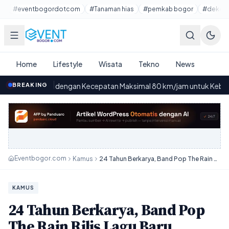
Lewati ke konten utama
#eventbogordotcom
#Tanaman hias
#pemkab bogor
#dekora
Home
Lifestyle
Wisata
Tekno
News
rik dengan Kecepatan Maksimal 80 km/jam untuk Kebut-kebut yang St
BREAKING
Eventbogor.com
Kamus
24 Tahun Berkarya, Band Pop The Rain Rilis Lagu Baru Berjudul Sendiri Tak Sendirian
KAMUS
24 Tahun Berkarya, Band Pop
The Rain Rilis Lagu Baru