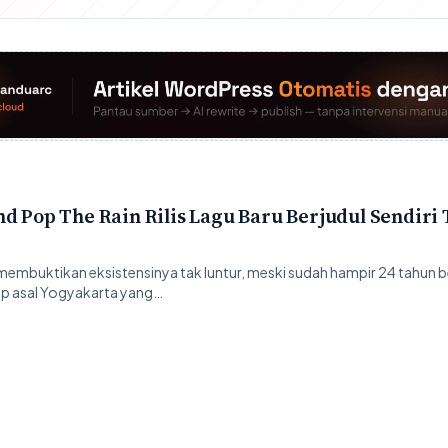
d Pop The Rain Rilis Lagu Baru Berjudul Sendiri
membuktikan eksistensinya tak luntur, meski sudah hampir 24 tahun b
pop asal Yogyakarta yang…