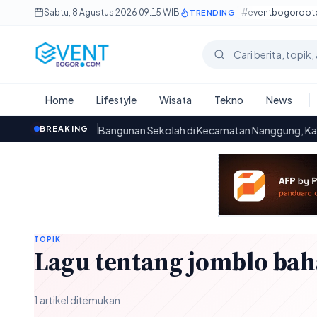
Lewati ke konten utama
Sabtu, 8 Agustus 2026
·
09.15 WIB
#eventbogordo
TRENDING
Cari berita
Home
Lifestyle
Wisata
Tekno
News
Persoalan Bangunan Sekolah di Kecamatan Nanggung, Kabupaten B
BREAKING
0
TOPIK
Lagu tentang jomblo bah
1 artikel ditemukan