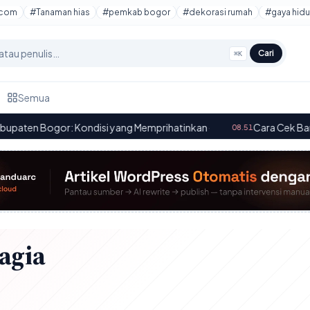
tcom
#Tanaman hias
#pemkab bogor
#dekorasi rumah
#gaya hidu
Cari
⌘K
Semua
ogor: Kondisi yang Memprihatinkan
·
Cara Cek Bansos Kemen
08.51
agia