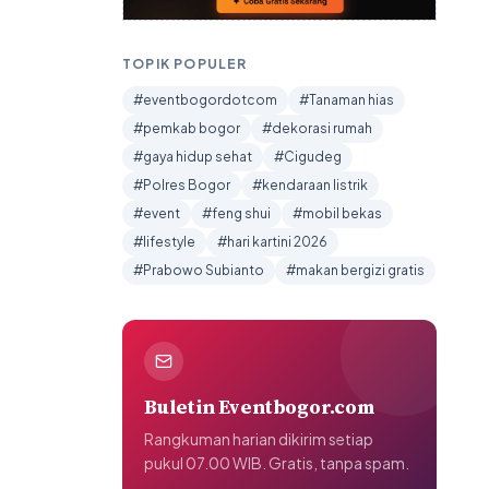
TOPIK POPULER
#eventbogordotcom
#Tanaman hias
#pemkab bogor
#dekorasi rumah
#gaya hidup sehat
#Cigudeg
#Polres Bogor
#kendaraan listrik
#event
#feng shui
#mobil bekas
#lifestyle
#hari kartini 2026
#Prabowo Subianto
#makan bergizi gratis
Buletin Eventbogor.com
Rangkuman harian dikirim setiap
pukul 07.00 WIB. Gratis, tanpa spam.