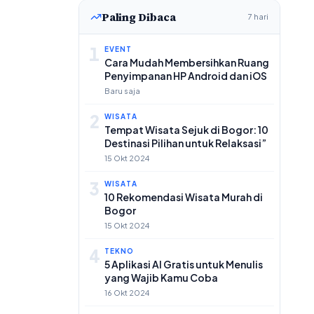
Paling Dibaca
7 hari
1
EVENT
Cara Mudah Membersihkan Ruang
Penyimpanan HP Android dan iOS
Baru saja
2
WISATA
Tempat Wisata Sejuk di Bogor: 10
Destinasi Pilihan untuk Relaksasi”
15 Okt 2024
3
WISATA
10 Rekomendasi Wisata Murah di
Bogor
15 Okt 2024
4
TEKNO
5 Aplikasi AI Gratis untuk Menulis
yang Wajib Kamu Coba
16 Okt 2024