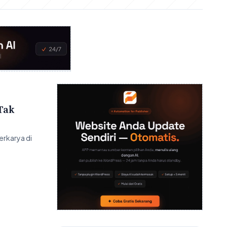
 Tak
erkarya di