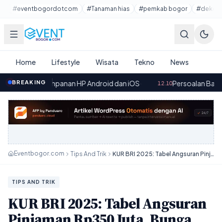
Lewati ke konten utama
#eventbogordotcom
#Tanaman hias
#pemkab bogor
#dekora
Home
Lifestyle
Wisata
Tekno
News
mpanan HP Android dan iOS
BREAKING
·
Persoalan Bangunan Sekolah d
12.10
Eventbogor.com
Tips And Trik
KUR BRI 2025: Tabel Angsuran Pinjaman Rp350 Juta, Bunga 6% Tenor 1–5 Tahun
TIPS AND TRIK
KUR BRI 2025: Tabel Angsuran
Pinjaman Rp350 Juta, Bunga