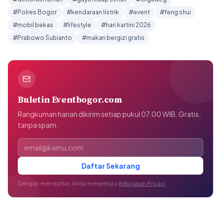
#Polres Bogor
#kendaraan listrik
#event
#feng shui
#mobil bekas
#lifestyle
#hari kartini 2026
#Prabowo Subianto
#makan bergizi gratis
Buletin Eventbogor.com
Rangkuman harian dikirim setiap pukul 07.00 WIB. Gratis,
tanpa spam.
Alamat email
Daftar Sekarang
Dengan mendaftar, Anda menyetujui
Kebijakan Privasi
.