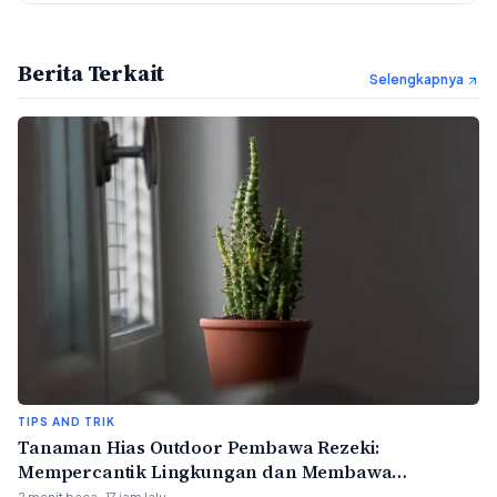
Berita Terkait
Selengkapnya
TIPS AND TRIK
Tanaman Hias Outdoor Pembawa Rezeki:
Mempercantik Lingkungan dan Membawa
Keberuntungan
2 menit baca · 17 jam lalu