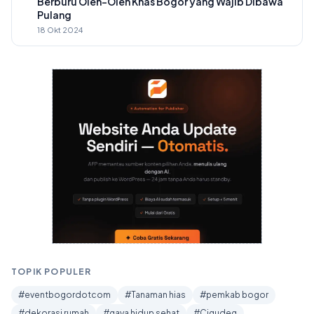
Berburu Oleh-Oleh Khas Bogor yang Wajib Dibawa
Pulang
18 Okt 2024
TOPIK POPULER
#eventbogordotcom
#Tanaman hias
#pemkab bogor
#dekorasi rumah
#gaya hidup sehat
#Cigudeg