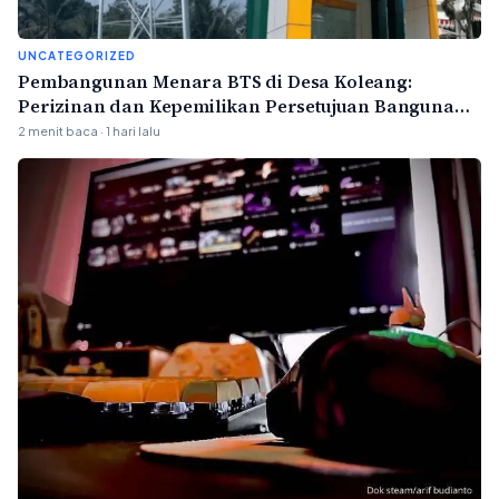
UNCATEGORIZED
Pembangunan Menara BTS di Desa Koleang:
Perizinan dan Kepemilikan Persetujuan Bangunan
Gedung (PBG)
2 menit baca · 1 hari lalu