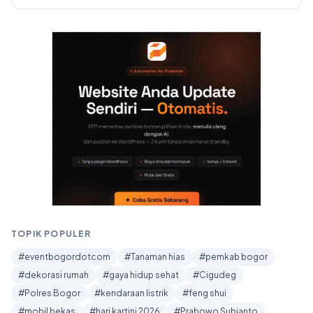
TOPIK POPULER
#eventbogordotcom
#Tanaman hias
#pemkab bogor
#dekorasi rumah
#gaya hidup sehat
#Cigudeg
#Polres Bogor
#kendaraan listrik
#feng shui
#mobil bekas
#hari kartini 2026
#Prabowo Subianto