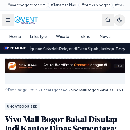
Lewati ke konten utama
#eventbogordotcom
#Tanaman hias
#pemkab bogor
#dekora
Home
Lifestyle
Wisata
Tekno
News
gunan Sekolah Rakyat di Desa Sipak, Jasinga, Bogor: Progres dan Pe
BREAKING
Eventbogor.com
Uncategorized
Vivo Mall Bogor Bakal Disulap Jadi Kantor Dinas Sementara: Layanan Publik Makin Dekat, UMKM Ikut Naik Kelas
UNCATEGORIZED
Vivo Mall Bogor Bakal Disulap
Jadi Kantor Dinas Sementara: