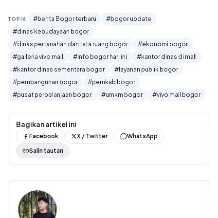
#berita Bogor terbaru
#bogor update
TOPIK:
#dinas kebudayaan bogor
#dinas pertanahan dan tata ruang bogor
#ekonomi bogor
#galleria vivo mall
#info bogor hari ini
#kantor dinas di mall
#kantor dinas sementara bogor
#layanan publik bogor
#pembangunan bogor
#pemkab bogor
#pusat perbelanjaan bogor
#umkm bogor
#vivo mall bogor
Bagikan artikel ini
Facebook
X / Twitter
WhatsApp
Salin tautan