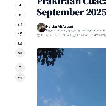
Prakiraan Cuaca
September 202
Haidar Ali Asgari
Nggak banyak gaya, yang penting banyak ceri
18 Sep 2025 · 15.30 WIB
Diperbarui 13.49 WIB