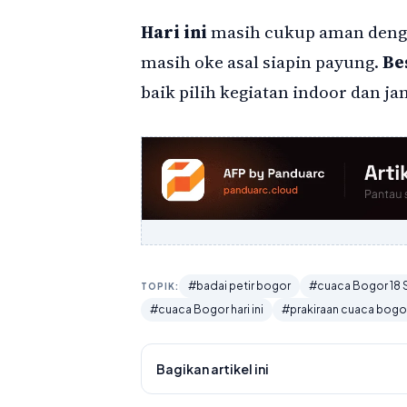
Hari ini
masih cukup aman dengan
masih oke asal siapin payung.
Be
baik pilih kegiatan indoor dan ja
#badai petir bogor
#cuaca Bogor 18
TOPIK:
#cuaca Bogor hari ini
#prakiraan cuaca bogo
Bagikan artikel ini