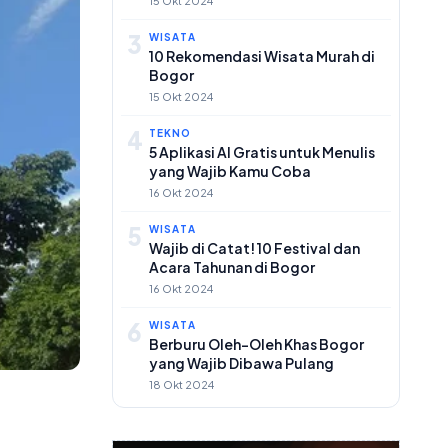
15 Okt 2024
3
WISATA
10 Rekomendasi Wisata Murah di
Bogor
15 Okt 2024
4
TEKNO
5 Aplikasi AI Gratis untuk Menulis
yang Wajib Kamu Coba
16 Okt 2024
5
WISATA
Wajib di Catat! 10 Festival dan
Acara Tahunan di Bogor
16 Okt 2024
6
WISATA
Berburu Oleh-Oleh Khas Bogor
yang Wajib Dibawa Pulang
18 Okt 2024