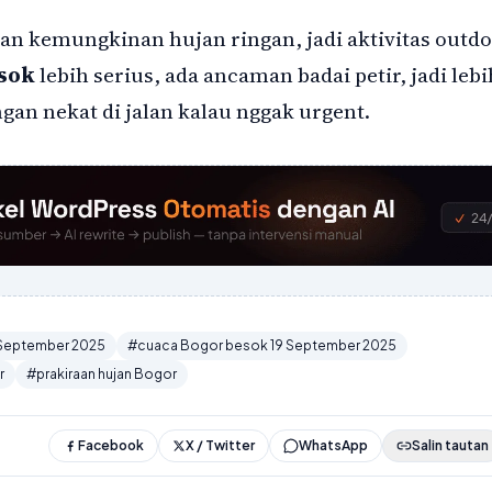
 kemungkinan hujan ringan, jadi aktivitas outd
sok
lebih serius, ada ancaman badai petir, jadi lebi
ngan nekat di jalan kalau nggak urgent.
 September 2025
#cuaca Bogor besok 19 September 2025
r
#prakiraan hujan Bogor
Facebook
X / Twitter
WhatsApp
Salin tautan