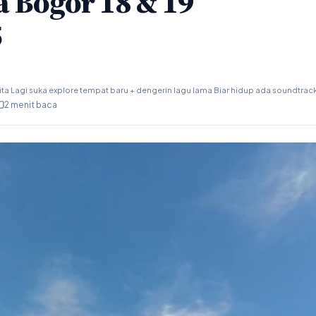
 Bogor 18 & 19
5
ta Lagi suka explore tempat baru + dengerin lagu lama Biar hidup ada soundtrac
2 menit baca