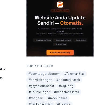
TOPIK POPULER
ai.
#eventbogordotcom
#Tanaman hias
r.
#pemkab bogor
#dekorasi rumah
#gaya hidup sehat
#Cigudeg
#Polres Bogor
#kendaraan listrik
#feng shui
#mobil bekas
#hari kartini 2026
#lifestyle