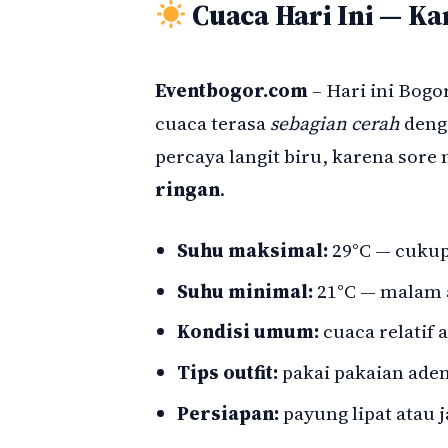
Cuaca Hari Ini — Ka
Eventbogor.com
– Hari ini Bogo
cuaca terasa
sebagian cerah
deng
percaya langit biru, karena so
ringan
.
Suhu maksimal:
29°C — cukup 
Suhu minimal:
21°C — malam a
Kondisi umum:
cuaca relatif 
Tips outfit:
pakai pakaian adem,
Persiapan:
payung lipat atau j