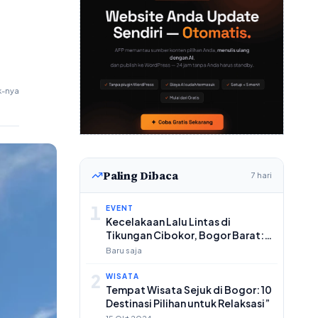
k-nya
Paling Dibaca
7 hari
1
EVENT
Kecelakaan Lalu Lintas di
Tikungan Cibokor, Bogor Barat:
Korban Tewas dan Truk
Baru saja
Terperosok ke Jurang
2
WISATA
Tempat Wisata Sejuk di Bogor: 10
Destinasi Pilihan untuk Relaksasi”