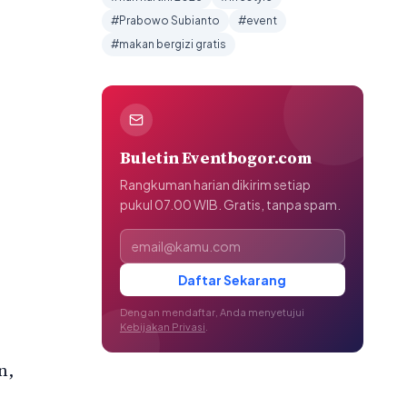
#Prabowo Subianto
#event
#makan bergizi gratis
Buletin Eventbogor.com
Rangkuman harian dikirim setiap
pukul 07.00 WIB. Gratis, tanpa spam.
Alamat email
Daftar Sekarang
Dengan mendaftar, Anda menyetujui
Kebijakan Privasi
.
n,