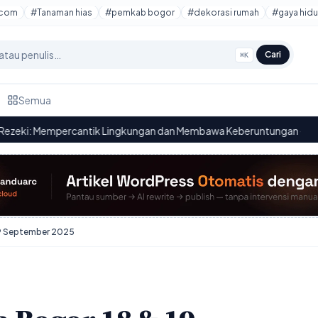
tcom
#Tanaman hias
#pemkab bogor
#dekorasi rumah
#gaya hidu
Cari
⌘K
Semua
ik Lingkungan dan Membawa Keberuntungan
·
Rekayasa Lalu 
19.50
19 September 2025