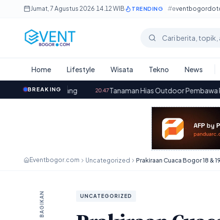
Lewati ke konten utama
Jumat, 7 Agustus 2026
·
14.12 WIB
#eventbogordo
TRENDING
Cari berita
Home
Lifestyle
Wisata
Tekno
News
rang
·
BREAKING
Tanaman Hias Outdoor Pembawa Rezeki: Mempercant
20.47
Eventbogor.com
Uncategorized
Prakiraan Cuaca Bogor 18 & 
BAGIKAN
UNCATEGORIZED