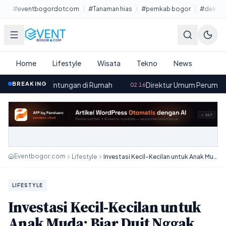
Lewati ke konten utama
#eventbogordotcom
#Tanaman hias
#pemkab bogor
#dekora
Home
Lifestyle
Wisata
Tekno
News
runtungan di Rumah
BREAKING
·
Direktur Umum Perumda Pasar Pakuan 
02.16
Eventbogor.com
Lifestyle
Investasi Kecil-Kecilan untuk Anak Muda: Biar Duit Nggak Cuma Numpuk di Tabungan
LIFESTYLE
Investasi Kecil-Kecilan untuk
Anak Muda: Biar Duit Nggak