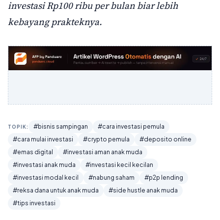
investasi Rp100 ribu per bulan biar lebih
kebayang prakteknya.
#bisnis sampingan
#cara investasi pemula
TOPIK:
#cara mulai investasi
#crypto pemula
#deposito online
#emas digital
#investasi aman anak muda
#investasi anak muda
#investasi kecil kecilan
#investasi modal kecil
#nabung saham
#p2p lending
#reksa dana untuk anak muda
#side hustle anak muda
#tips investasi