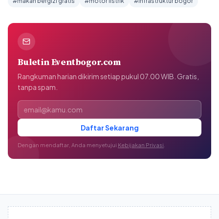
#makan bergizi gratis
#motor listrik
#infrastruktur bogor
Buletin Eventbogor.com
Rangkuman harian dikirim setiap pukul 07.00 WIB. Gratis,
tanpa spam.
Alamat email
Daftar Sekarang
Dengan mendaftar, Anda menyetujui
Kebijakan Privasi
.