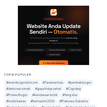
TOPIK POPULER
#eventbogordotcom
#Tanaman hias
#pemkab bogor
#dekorasi rumah
#gaya hidup sehat
#Cigudeg
#Polres Bogor
#kendaraan listrik
#feng shui
#mobil bekas
#hari kartini 2026
#Prabowo Subianto