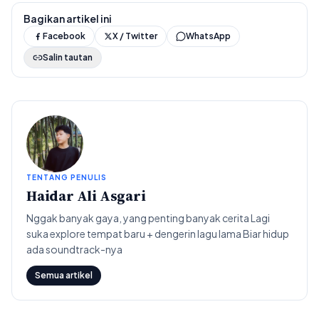
Bagikan artikel ini
Facebook
X / Twitter
WhatsApp
Salin tautan
TENTANG PENULIS
Haidar Ali Asgari
Nggak banyak gaya, yang penting banyak cerita Lagi
suka explore tempat baru + dengerin lagu lama Biar hidup
ada soundtrack-nya
Semua artikel