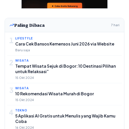
Paling Dibaca
7 hari
1
LIFESTYLE
Cara Cek Bansos Kemensos Juni 2026 via Website
Baru saja
2
WISATA
Tempat Wisata Sejuk di Bogor: 10 Destinasi Pilihan
untuk Relaksasi”
15 Okt 2024
3
WISATA
10 Rekomendasi Wisata Murah di Bogor
15 Okt 2024
4
TEKNO
5 Aplikasi AI Gratis untuk Menulis yang Wajib Kamu
Coba
16 Okt 2024