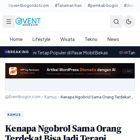
Lewati ke konten utama
#eventbogordotcom
#Tanaman hias
#pemkab bogor
#dekora
Home
Lifestyle
Wisata
Tekno
News
Ini Tetap Populer di Pasar Mobil Bekas
BREAKING
·
Tanaman Hidroponik Mi
00.48
Eventbogor.com
Kamus
Kenapa Ngobrol Sama Orang Terdekat Bisa Jadi Terapi Terbaik
KAMUS
Kenapa Ngobrol Sama Orang
Terdekat Bisa Jadi Terapi