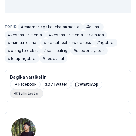
#cara menjaga kesehatan mental
#curhat
TOPIK:
#kesehatan mental
#kesehatan mental anak muda
#manfaat curhat
#mental health awareness
#ngobrol
#orang terdekat
#self healing
#support system
#terapi ngobrol
#tips curhat
Bagikan artikel ini
Facebook
X / Twitter
WhatsApp
Salin tautan