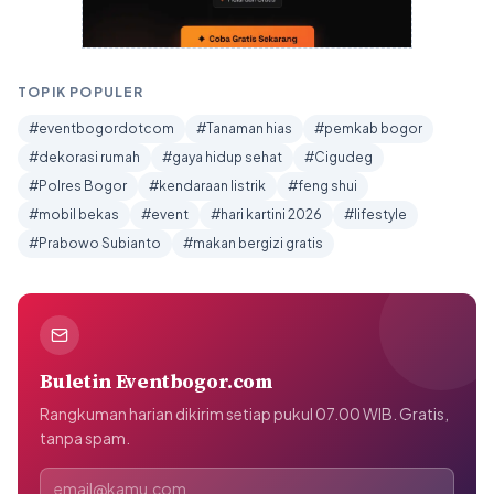
TOPIK POPULER
#eventbogordotcom
#Tanaman hias
#pemkab bogor
#dekorasi rumah
#gaya hidup sehat
#Cigudeg
#Polres Bogor
#kendaraan listrik
#feng shui
#mobil bekas
#event
#hari kartini 2026
#lifestyle
#Prabowo Subianto
#makan bergizi gratis
Buletin Eventbogor.com
Rangkuman harian dikirim setiap pukul 07.00 WIB. Gratis,
tanpa spam.
Alamat email