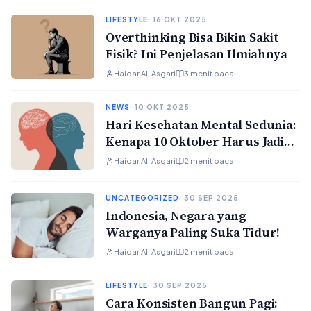
LIFESTYLE
· 16 OKT 2025
Overthinking Bisa Bikin Sakit
Fisik? Ini Penjelasan Ilmiahnya
Haidar Ali Asgari
3 menit baca
NEWS
· 10 OKT 2025
Hari Kesehatan Mental Sedunia:
Kenapa 10 Oktober Harus Jadi
Hari Peduli untuk Semua
Haidar Ali Asgari
2 menit baca
UNCATEGORIZED
· 30 SEP 2025
Indonesia, Negara yang
Warganya Paling Suka Tidur!
Haidar Ali Asgari
2 menit baca
LIFESTYLE
· 30 SEP 2025
Cara Konsisten Bangun Pagi: