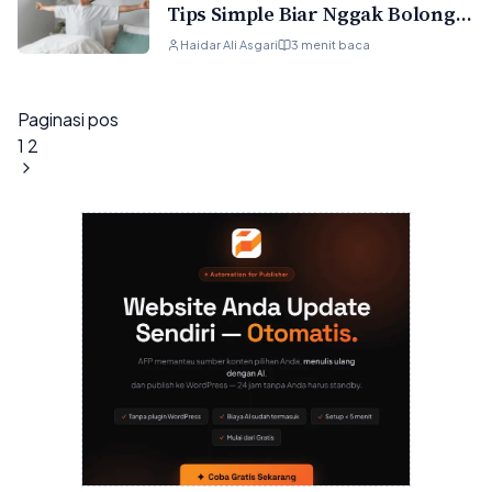
Tips Simple Biar Nggak Bolong-
bolong
Haidar Ali Asgari
3 menit baca
Paginasi pos
1
2