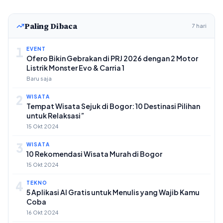
Paling Dibaca
7 hari
1
EVENT
Ofero Bikin Gebrakan di PRJ 2026 dengan 2 Motor
Listrik Monster Evo & Carria 1
Baru saja
2
WISATA
Tempat Wisata Sejuk di Bogor: 10 Destinasi Pilihan
untuk Relaksasi”
15 Okt 2024
3
WISATA
10 Rekomendasi Wisata Murah di Bogor
15 Okt 2024
4
TEKNO
5 Aplikasi AI Gratis untuk Menulis yang Wajib Kamu
Coba
16 Okt 2024