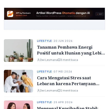
LIFESTYLE
· 20 JUN 2026
Tanaman Pembawa Energi
Positif untuk Hunian yang Lebih
Harmonis di Tahun 2026
Dwi Lesmana
3 menit baca
LIFESTYLE
· 07 MEI 2026
Cara Mengatasi Stres saat
Lebaran karena Pertanyaan
‘Kapan Nikah?’ dari Keluarga
Dwi Lesmana
2 menit baca
LIFESTYLE
· 25 APR 2026
Mengenal Kepribadian Stabil: