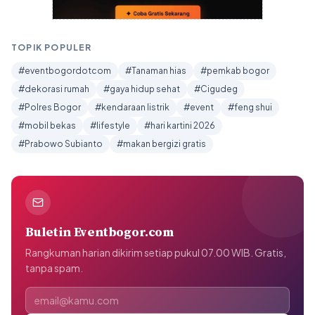
TOPIK POPULER
#eventbogordotcom
#Tanaman hias
#pemkab bogor
#dekorasi rumah
#gaya hidup sehat
#Cigudeg
#Polres Bogor
#kendaraan listrik
#event
#feng shui
#mobil bekas
#lifestyle
#hari kartini 2026
#Prabowo Subianto
#makan bergizi gratis
Buletin Eventbogor.com
Rangkuman harian dikirim setiap pukul 07.00 WIB. Gratis,
tanpa spam.
Alamat email