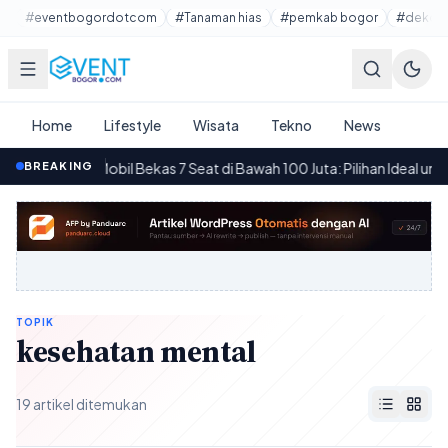
Lewati ke konten utama
#eventbogordotcom
#Tanaman hias
#pemkab bogor
#dekora
Home
Lifestyle
Wisata
Tekno
News
BREAKING
Mobil Bekas 7 Seat di Bawah 100 Juta: Pilihan Ideal untuk Kel
16.50
TOPIK
kesehatan mental
19 artikel ditemukan