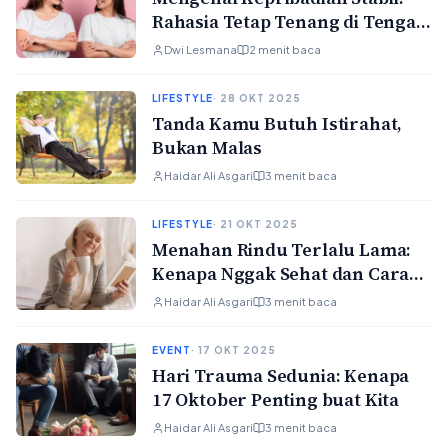
Rahasia Tetap Tenang di Tengah
Dunia yang Serba Cepat
Dwi Lesmana
2 menit baca
LIFESTYLE
· 28 OKT 2025
Tanda Kamu Butuh Istirahat,
Bukan Malas
Haidar Ali Asgari
3 menit baca
LIFESTYLE
· 21 OKT 2025
Menahan Rindu Terlalu Lama:
Kenapa Nggak Sehat dan Cara
Nyalurin yang Lebih Aman
Haidar Ali Asgari
3 menit baca
EVENT
· 17 OKT 2025
Hari Trauma Sedunia: Kenapa
17 Oktober Penting buat Kita
Haidar Ali Asgari
3 menit baca