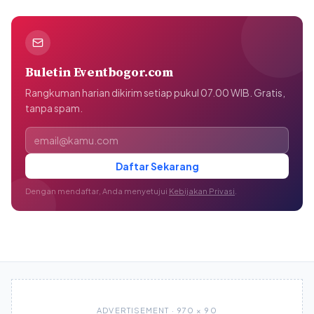
Buletin Eventbogor.com
Rangkuman harian dikirim setiap pukul 07.00 WIB. Gratis,
tanpa spam.
Alamat email
Daftar Sekarang
Dengan mendaftar, Anda menyetujui
Kebijakan Privasi
.
ADVERTISEMENT · 970 × 90