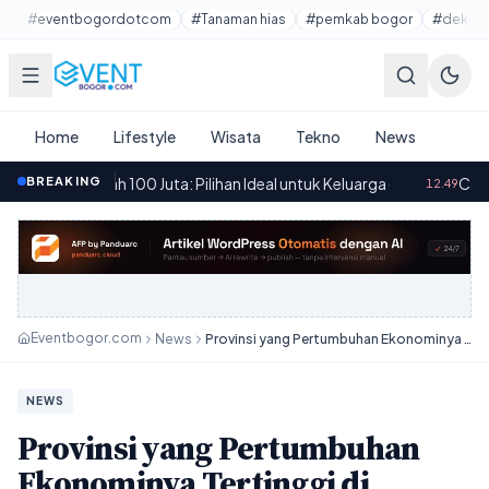
Lewati ke konten utama
#eventbogordotcom
#Tanaman hias
#pemkab bogor
#dekora
Home
Lifestyle
Wisata
Tekno
News
h 100 Juta: Pilihan Ideal untuk Keluarga
BREAKING
·
Cara Mudah Member
12.49
Eventbogor.com
News
Provinsi yang Pertumbuhan Ekonominya Tertinggi di Indonesia
NEWS
Provinsi yang Pertumbuhan
Ekonominya Tertinggi di