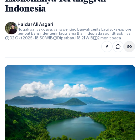
Indonesia
Haidar Ali Asgari
Nggak banyak gaya, yang penting banyak cerita Lagi suka explore
tempat baru + dengerin lagu lama Biar hidup ada soundtrack-nya
02 Okt 2025 · 18.30 WIB
Diperbarui 18.21 WIB
2 menit baca