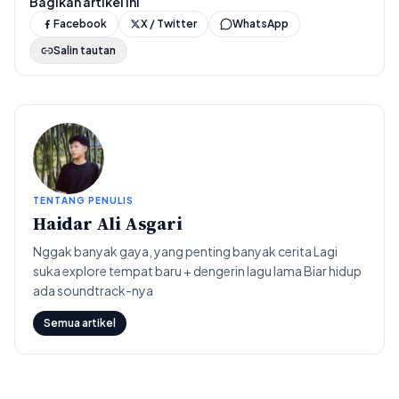
Bagikan artikel ini
Facebook
X / Twitter
WhatsApp
Salin tautan
TENTANG PENULIS
Haidar Ali Asgari
Nggak banyak gaya, yang penting banyak cerita Lagi
suka explore tempat baru + dengerin lagu lama Biar hidup
ada soundtrack-nya
Semua artikel