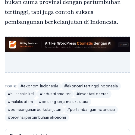
bukan cuma provinsi dengan pertumbuhan
tertinggi, tapi juga contoh sukses
pembangunan berkelanjutan di Indonesia.
#ekonomi Indonesia
#ekonomi tertinggi indonesia
TOPIK:
#hilirisasi nikel
#industri smelter
#investasi daerah
#maluku utara
#peluang kerja maluku utara
#pembangunan berkelanjutan
#pertambangan indonesia
#provinsi pertumbuhan ekonomi