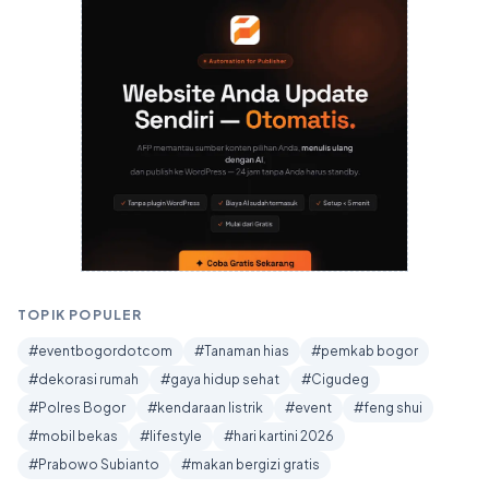
TOPIK POPULER
#eventbogordotcom
#Tanaman hias
#pemkab bogor
#dekorasi rumah
#gaya hidup sehat
#Cigudeg
#Polres Bogor
#kendaraan listrik
#event
#feng shui
#mobil bekas
#lifestyle
#hari kartini 2026
#Prabowo Subianto
#makan bergizi gratis