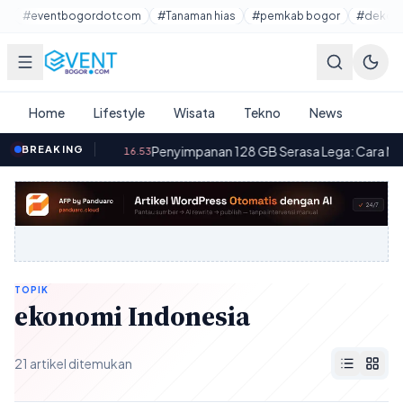
Lewati ke konten utama
#eventbogordotcom
#Tanaman hias
#pemkab bogor
#dekora
Home
Lifestyle
Wisata
Tekno
News
Anak-anak
BREAKING
·
Penyimpanan 128 GB Serasa Lega: Cara Mengoso
16.53
TOPIK
ekonomi Indonesia
21 artikel ditemukan