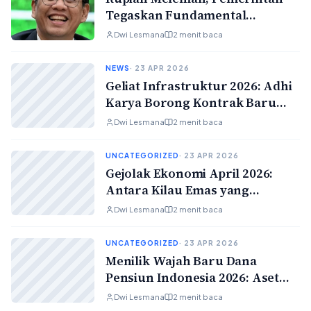
Tegaskan Fundamental
Ekonomi Tetap Kokoh
Dwi Lesmana
2 menit baca
NEWS
· 23 APR 2026
Geliat Infrastruktur 2026: Adhi
Karya Borong Kontrak Baru
Hingga Persiapan Mudik
Dwi Lesmana
2 menit baca
Lebaran yang Makin Matang
UNCATEGORIZED
· 23 APR 2026
Gejolak Ekonomi April 2026:
Antara Kilau Emas yang
Fluktuatif dan Nasib Rupiah di
Dwi Lesmana
2 menit baca
Angka 17 Ribu
UNCATEGORIZED
· 23 APR 2026
Menilik Wajah Baru Dana
Pensiun Indonesia 2026: Aset
Melambung di Tengah
Dwi Lesmana
2 menit baca
Tantangan Generasi Muda