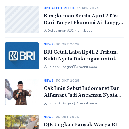
UNCATEGORIZED
· 23 APR 2026
Rangkuman Berita April 2026:
Dari Target Ekonomi Airlangga
Hingga Inovasi Ikan Sapu-Sapu
Dwi Lesmana
2 menit baca
di Jakarta
NEWS
· 30 OKT 2025
BRI Cetak Laba Rp41,2 Triliun,
Bukti Nyata Dukungan untuk
Ekonomi Kerakyatan
Haidar Ali Asgari
3 menit baca
NEWS
· 30 OKT 2025
Cak Imin Sebut Indomaret Dan
Alfamart Jadi Ancaman Nyata
Buat UMKM
Haidar Ali Asgari
3 menit baca
NEWS
· 25 OKT 2025
OJK Ungkap Banyak Warga RI