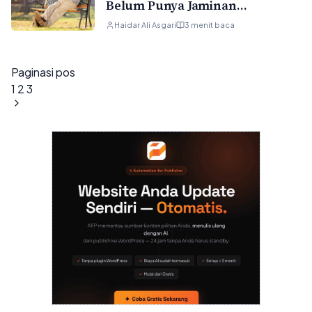
Belum Punya Jaminan
Pendapatan Setelah Pensiun
Haidar Ali Asgari
3 menit baca
Paginasi pos
1
2
3