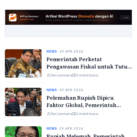
NEWS
· 29 APR 2026
Pemerintah Perketat
Pengawasan Fiskal untuk Tutup
Celah Kebocoran Pajak dan
Dwi Lesmana
2 menit baca
Cukai
NEWS
· 29 APR 2026
Pelemahan Rupiah Dipicu
Faktor Global, Pemerintah
Genjot Reformasi Fiskal untuk
Dwi Lesmana
2 menit baca
Pulihkan Kepercayaan Investor
NEWS
· 29 APR 2026
Rupiah Melemah, Pemerintah