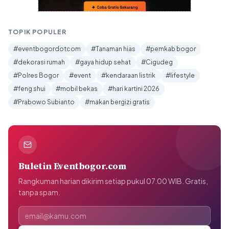
TOPIK POPULER
#eventbogordotcom
#Tanaman hias
#pemkab bogor
#dekorasi rumah
#gaya hidup sehat
#Cigudeg
#Polres Bogor
#event
#kendaraan listrik
#lifestyle
#feng shui
#mobil bekas
#hari kartini 2026
#Prabowo Subianto
#makan bergizi gratis
Buletin Eventbogor.com
Rangkuman harian dikirim setiap pukul 07.00 WIB. Gratis,
tanpa spam.
Alamat email