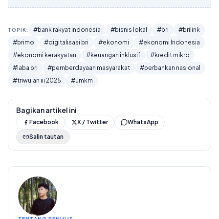
#bank rakyat indonesia
#bisnis lokal
#bri
#brilink
TOPIK:
#brimo
#digitalisasi bri
#ekonomi
#ekonomi Indonesia
#ekonomi kerakyatan
#keuangan inklusif
#kredit mikro
#laba bri
#pemberdayaan masyarakat
#perbankan nasional
#triwulan iii 2025
#umkm
Bagikan artikel ini
Facebook
X / Twitter
WhatsApp
Salin tautan