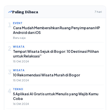
Paling Dibaca
7 hari
1
EVENT
Cara Mudah Membersihkan Ruang Penyimpanan HP
Android dan iOS
Baru saja
2
WISATA
Tempat Wisata Sejuk di Bogor: 10 Destinasi Pilihan
untuk Relaksasi”
15 Okt 2024
3
WISATA
10 Rekomendasi Wisata Murah di Bogor
15 Okt 2024
4
TEKNO
5 Aplikasi AI Gratis untuk Menulis yang Wajib Kamu
Coba
16 Okt 2024