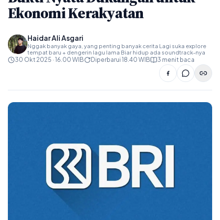
Ekonomi Kerakyatan
Haidar Ali Asgari
Nggak banyak gaya, yang penting banyak cerita Lagi suka explore
tempat baru + dengerin lagu lama Biar hidup ada soundtrack-nya
30 Okt 2025 · 16.00 WIB
Diperbarui 18.40 WIB
3 menit baca