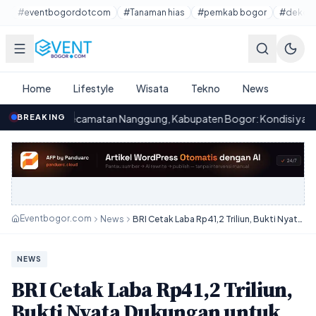
Lewati ke konten utama
#eventbogordotcom
#Tanaman hias
#pemkab bogor
#dekora
Home
Lifestyle
Wisata
Tekno
News
ecamatan Nanggung, Kabupaten Bogor: Kondisi yang Memprihatinka
BREAKING
Eventbogor.com
News
BRI Cetak Laba Rp41,2 Triliun, Bukti Nyata Dukungan untuk Ekonomi Kerakyatan
NEWS
BRI Cetak Laba Rp41,2 Triliun,
Bukti Nyata Dukungan untuk