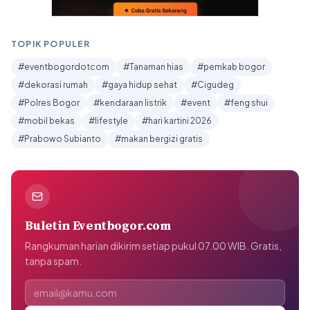
TOPIK POPULER
#eventbogordotcom
#Tanaman hias
#pemkab bogor
#dekorasi rumah
#gaya hidup sehat
#Cigudeg
#Polres Bogor
#kendaraan listrik
#event
#feng shui
#mobil bekas
#lifestyle
#hari kartini 2026
#Prabowo Subianto
#makan bergizi gratis
Buletin Eventbogor.com
Rangkuman harian dikirim setiap pukul 07.00 WIB. Gratis,
tanpa spam.
Alamat email