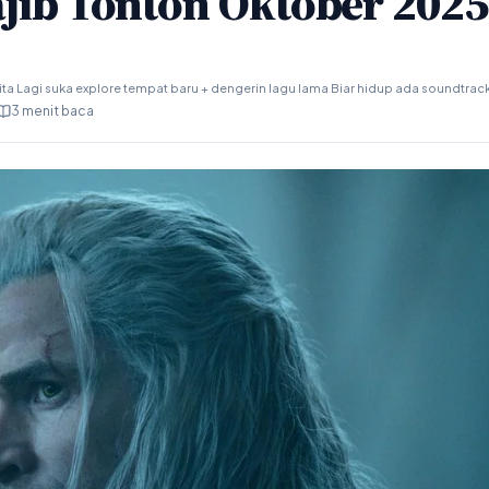
ajib Tonton Oktober 2025
ta Lagi suka explore tempat baru + dengerin lagu lama Biar hidup ada soundtrac
3 menit baca