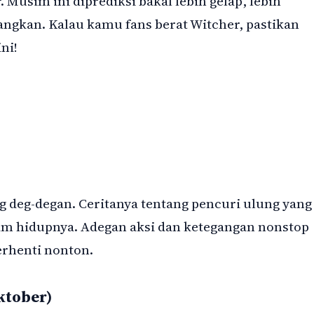
 Musim ini diprediksi bakal lebih gelap, lebih
ngkan. Kalau kamu fans berat Witcher, pastikan
ni!
ung deg-degan. Ceritanya tentang pencuri ulung yang
am hidupnya. Adegan aksi dan ketegangan nonstop
erhenti nonton.
ktober)