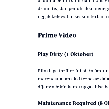
di dunia penuh sihir dan monster.
dramatis, dan penuh aksi menega
nggak kelewatan season terbaru i
Prime Video
Play Dirty (1 Oktober)
Film laga thriller ini bikin jant
merencanakan aksi terbesar dal
dijamin bikin kamu nggak bisa b
Maintenance Required (8 O