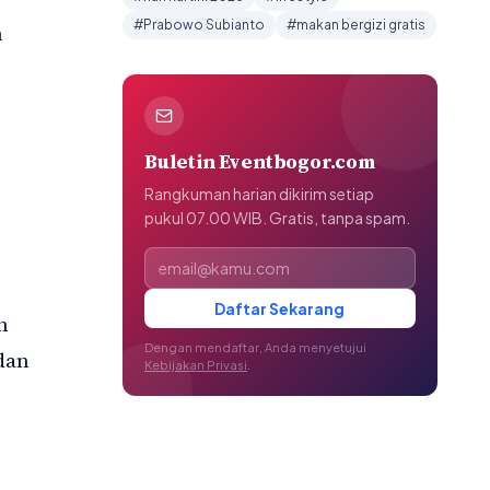
#Prabowo Subianto
#makan bergizi gratis
m
Buletin Eventbogor.com
Rangkuman harian dikirim setiap
pukul 07.00 WIB. Gratis, tanpa spam.
Alamat email
Daftar Sekarang
n
Dengan mendaftar, Anda menyetujui
dan
Kebijakan Privasi
.