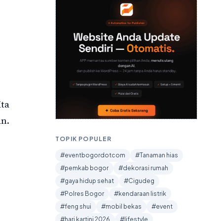
ita
an.
TOPIK POPULER
#eventbogordotcom
#Tanaman hias
#pemkab bogor
#dekorasi rumah
#gaya hidup sehat
#Cigudeg
#Polres Bogor
#kendaraan listrik
#feng shui
#mobil bekas
#event
#hari kartini 2026
#lifestyle