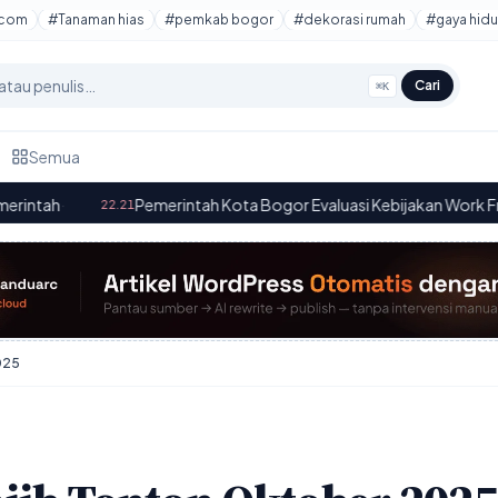
tcom
#Tanaman hias
#pemkab bogor
#dekorasi rumah
#gaya hidu
Cari
⌘K
Semua
Pemerintah Kota Bogor Evaluasi Kebijakan Work From Home pada
.21
025