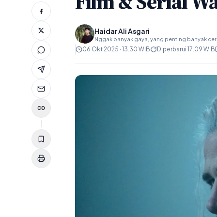
Film & Serial W
Haidar Ali Asgari
Nggak banyak gaya, yang penting banyak ceri
06 Okt 2025 · 13.30 WIB
Diperbarui 17.09 WIB