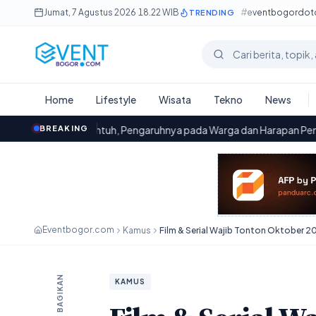
Lewati ke konten utama
Jumat, 7 Agustus 2026
·
18.22 WIB
#eventbogordo
TRENDING
Cari berita
Home
Lifestyle
Wisata
Tekno
News
k Runtuh, Pengaruhnya pada Warga dan Harapan Pemerintah
BREAKING
·
22
Eventbogor.com
Kamus
Film & Serial Wajib Tonton Oktober 2
BAGIKAN
KAMUS