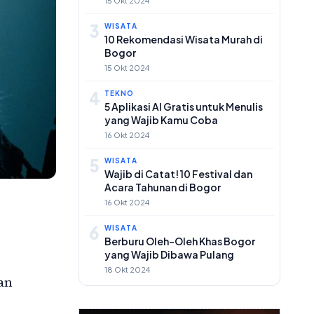
15 Okt 2024
3
WISATA
10 Rekomendasi Wisata Murah di
Bogor
15 Okt 2024
4
TEKNO
5 Aplikasi AI Gratis untuk Menulis
yang Wajib Kamu Coba
16 Okt 2024
5
WISATA
Wajib di Catat! 10 Festival dan
Acara Tahunan di Bogor
16 Okt 2024
6
WISATA
Berburu Oleh-Oleh Khas Bogor
yang Wajib Dibawa Pulang
18 Okt 2024
an