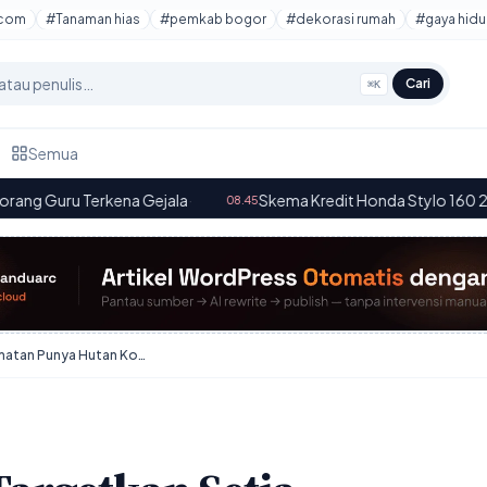
tcom
#Tanaman hias
#pemkab bogor
#dekorasi rumah
#gaya hidu
Cari
⌘K
Semua
a Gejala
·
Skema Kredit Honda Stylo 160 2026: Cicilan Mula
08.45
Pemkab Bogor Targetkan Setia Kecamatan Punya Hutan Kota