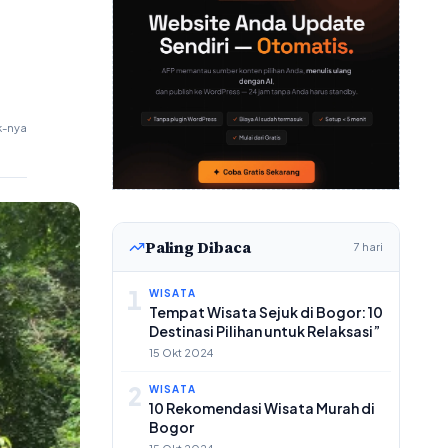
k-nya
Paling Dibaca
7 hari
1
WISATA
Tempat Wisata Sejuk di Bogor: 10
Destinasi Pilihan untuk Relaksasi”
15 Okt 2024
2
WISATA
10 Rekomendasi Wisata Murah di
Bogor