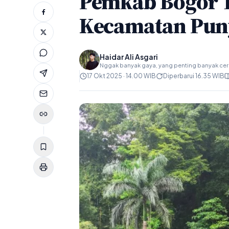
Pemkab Bogor T
Kecamatan Pun
Haidar Ali Asgari
Nggak banyak gaya, yang penting banyak ceri
17 Okt 2025 · 14.00 WIB
Diperbarui 16.35 WIB