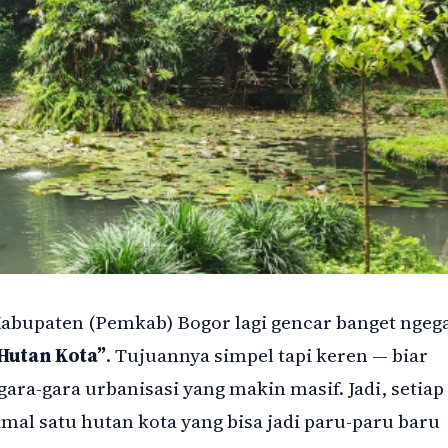
abupaten (Pemkab) Bogor lagi gencar banget ngeg
Hutan Kota”
. Tujuannya simpel tapi keren — biar
ara-gara urbanisasi yang makin masif. Jadi, setiap
al satu hutan kota yang bisa jadi paru-paru baru