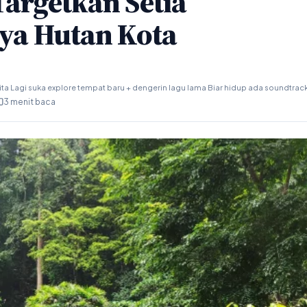
argetkan Setia
ya Hutan Kota
ta Lagi suka explore tempat baru + dengerin lagu lama Biar hidup ada soundtrac
3 menit baca