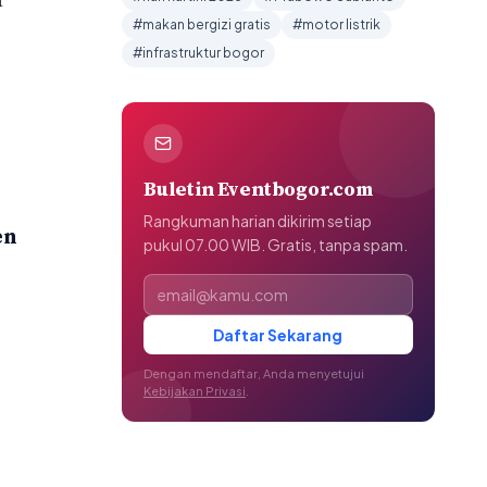
#makan bergizi gratis
#motor listrik
#infrastruktur bogor
Buletin Eventbogor.com
Rangkuman harian dikirim setiap
en
pukul 07.00 WIB. Gratis, tanpa spam.
Alamat email
Daftar Sekarang
Dengan mendaftar, Anda menyetujui
Kebijakan Privasi
.