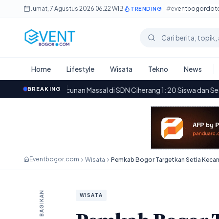
Lewati ke konten utama
Jumat, 7 Agustus 2026
·
06.22 WIB
#eventbogordo
TRENDING
Cari berita
Home
Lifestyle
Wisata
Tekno
News
acunan Massal di SDN Ciherang 1: 20 Siswa dan Seorang Guru Terken
BREAKING
Eventbogor.com
Wisata
BAGIKAN
WISATA