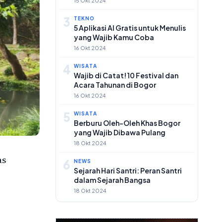
15 Okt 2024
3
TEKNO
5 Aplikasi AI Gratis untuk Menulis
yang Wajib Kamu Coba
16 Okt 2024
4
WISATA
Wajib di Catat! 10 Festival dan
Acara Tahunan di Bogor
16 Okt 2024
5
WISATA
Berburu Oleh-Oleh Khas Bogor
yang Wajib Dibawa Pulang
18 Okt 2024
as
6
NEWS
Sejarah Hari Santri: Peran Santri
dalam Sejarah Bangsa
18 Okt 2024