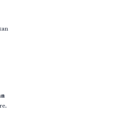
kan
an
re.