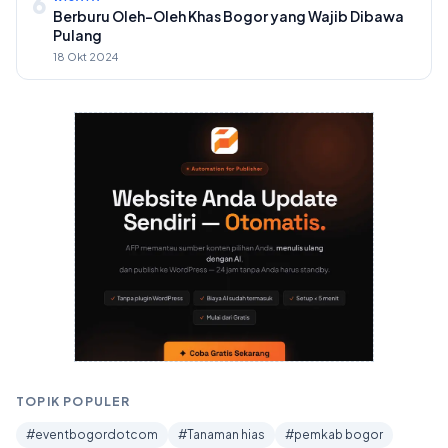
6
Berburu Oleh-Oleh Khas Bogor yang Wajib Dibawa
Pulang
18 Okt 2024
TOPIK POPULER
#eventbogordotcom
#Tanaman hias
#pemkab bogor