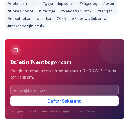
#dekorasi rumah
#gaya hidup sehat
#Cigudeg
#event
#Polres Bogor
#lifestyle
#kendaraan listrik
#feng shui
#mobil bekas
#hari kartini 2026
#Prabowo Subianto
#makan bergizi gratis
Buletin Eventbogor.com
Rangkuman harian dikirim setiap pukul 07.00 WIB. Gratis,
tanpa spam.
Alamat email
Daftar Sekarang
Dengan mendaftar, Anda menyetujui
Kebijakan Privasi
.