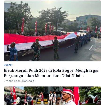
EVENT
Kirab Merah Putih 2026 di Kota Bogor: Menghargai
Perjuangan dan Menanamkan Nilai-Nilai
Kebangsaan
2 menit baca · Baru saja