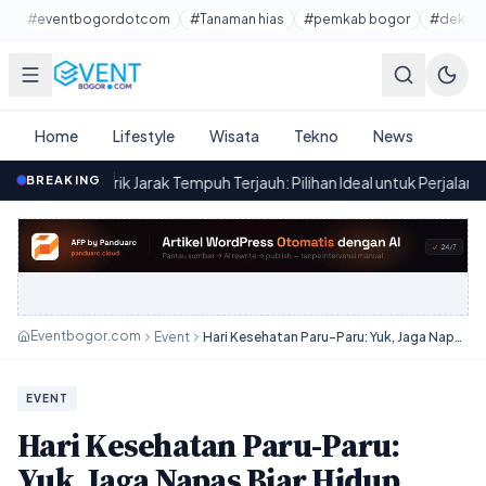
Lewati ke konten utama
#eventbogordotcom
#Tanaman hias
#pemkab bogor
#dekora
Home
Lifestyle
Wisata
Tekno
News
ik Jarak Tempuh Terjauh: Pilihan Ideal untuk Perjalanan Jauh
BREAKING
·
19.30
Eventbogor.com
Event
Hari Kesehatan Paru-Paru: Yuk, Jaga Napas Biar Hidup Tetap Lega!
EVENT
Hari Kesehatan Paru-Paru:
Yuk, Jaga Napas Biar Hidup