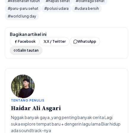
#kesehatan tubuh
#napas sehat
#olahraga sehat
#paru-paru sehat
#polusi udara
#udara bersih
#world lung day
Bagikan artikel ini
Facebook
X / Twitter
WhatsApp
Salin tautan
TENTANG PENULIS
Haidar Ali Asgari
Nggak banyak gaya, yang penting banyak cerita Lagi
suka explore tempat baru + dengerin lagu lama Biar hidup
ada soundtrack-nya