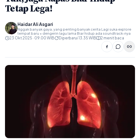
Tetap Lega!
Haidar Ali Asgari
Nggak banyak gaya, yang penting banyak cerita Lagi suka explore
tempat baru + dengerin lagu lama Biar hidup ada soundtrack-nya
23 Okt 2025 · 09.00 WIB
Diperbarui 13.35 WIB
2 menit baca