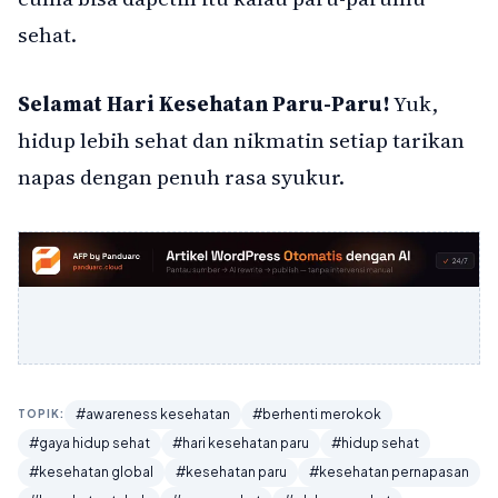
sehat.
Selamat Hari Kesehatan Paru-Paru!
Yuk,
hidup lebih sehat dan nikmatin setiap tarikan
napas dengan penuh rasa syukur.
#awareness kesehatan
#berhenti merokok
TOPIK:
#gaya hidup sehat
#hari kesehatan paru
#hidup sehat
#kesehatan global
#kesehatan paru
#kesehatan pernapasan