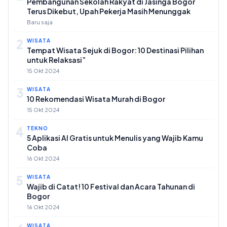
Pembangunan Sekolah Rakyat di Jasinga Bogor
Terus Dikebut, Upah Pekerja Masih Menunggak
Baru saja
2
WISATA
Tempat Wisata Sejuk di Bogor: 10 Destinasi Pilihan
untuk Relaksasi”
15 Okt 2024
3
WISATA
10 Rekomendasi Wisata Murah di Bogor
15 Okt 2024
4
TEKNO
5 Aplikasi AI Gratis untuk Menulis yang Wajib Kamu
Coba
16 Okt 2024
5
WISATA
Wajib di Catat! 10 Festival dan Acara Tahunan di
Bogor
16 Okt 2024
WISATA