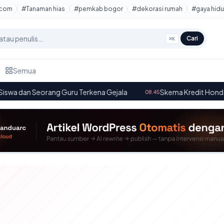
tcom
#Tanaman hias
#pemkab bogor
#dekorasi rumah
#gaya hidu
Cari
⌘K
Semua
an Seorang Guru Terkena Gejala
·
Skema Kredit Honda Stylo 1
08.45