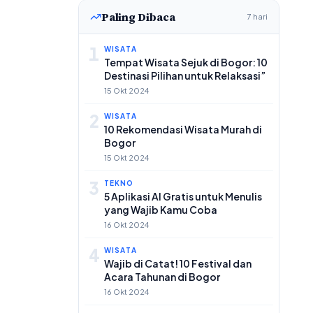
Paling Dibaca
7 hari
1
WISATA
Tempat Wisata Sejuk di Bogor: 10
Destinasi Pilihan untuk Relaksasi”
15 Okt 2024
2
WISATA
10 Rekomendasi Wisata Murah di
Bogor
15 Okt 2024
3
TEKNO
5 Aplikasi AI Gratis untuk Menulis
yang Wajib Kamu Coba
16 Okt 2024
4
WISATA
Wajib di Catat! 10 Festival dan
Acara Tahunan di Bogor
16 Okt 2024