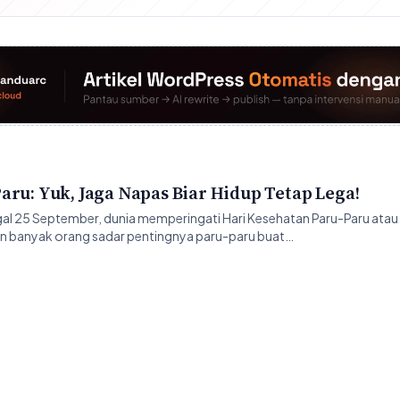
aru: Yuk, Jaga Napas Biar Hidup Tetap Lega!
al 25 September, dunia memperingati Hari Kesehatan Paru-Paru atau
kin banyak orang sadar pentingnya paru-paru buat…