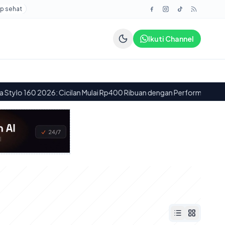
p sehat
Ikuti Channel
60 2026: Cicilan Mulai Rp400 Ribuan dengan Performa Mumpuni
·