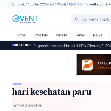
Lewati ke konten utama
Jumat, 7 Agustus 2026
·
06.14 WIB
#eventbogordo
TRENDING
Cari berita
Home
Lifestyle
Wisata
Tekno
News
or
·
BREAKING
Dugaan Keracunan Massal di SDN Ciherang 1: 20 Siswa d
09.09
TOPIK
hari kesehatan paru
1 artikel ditemukan