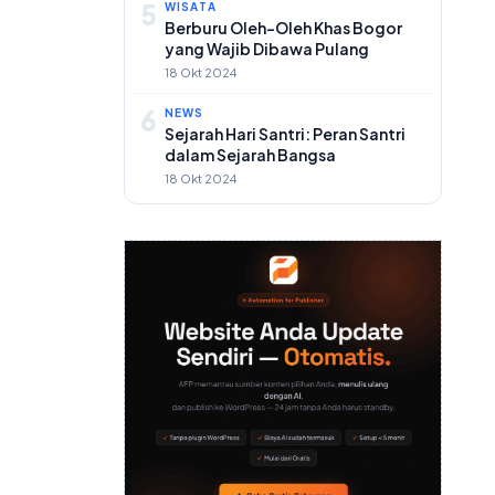
5
WISATA
Berburu Oleh-Oleh Khas Bogor
yang Wajib Dibawa Pulang
18 Okt 2024
6
NEWS
Sejarah Hari Santri: Peran Santri
dalam Sejarah Bangsa
18 Okt 2024