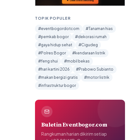
TOPIK POPULER
#eventbogordotcom
#Tanaman hias
#pemkab bogor
#dekorasi rumah
#gaya hidup sehat
#Cigudeg
#Polres Bogor
#kendaraan listrik
#feng shui
#mobil bekas
#hari kartini 2026
#Prabowo Subianto
#makan bergizi gratis
#motor listrik
#infrastruktur bogor
Buletin Eventbogor.com
Rangkuman harian dikirim setiap