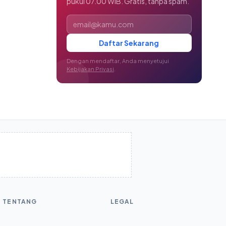
pukul 07.00 WIB. Gratis, tanpa spam.
Alamat email
Daftar Sekarang
Dengan mendaftar, Anda menyetujui
Kebijakan Privasi
.
TENTANG
LEGAL