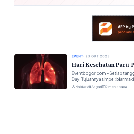
EVENT
· 23 OKT 2025
Hari Kesehatan Paru-P
Eventbogor.com – Setiap tangg
Day. Tujuannya simpel: biar ma
Haidar Ali Asgari
2 menit baca