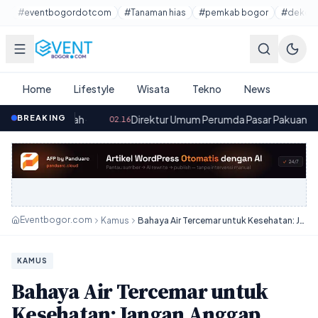
Lewati ke konten utama
#eventbogordotcom
#Tanaman hias
#pemkab bogor
#dekora
Home
Lifestyle
Wisata
Tekno
News
ah
·
BREAKING
Direktur Umum Perumda Pasar Pakuan Jaya Kota Bogor M
02.16
Eventbogor.com
Kamus
Bahaya Air Tercemar untuk Kesehatan: Jangan Anggap Remeh
KAMUS
Bahaya Air Tercemar untuk
Kesehatan: Jangan Anggap