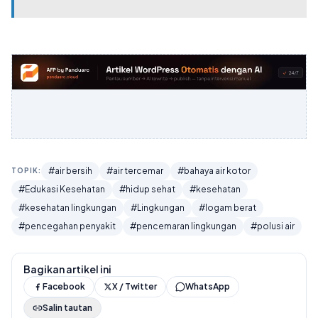
#air bersih
#air tercemar
#bahaya air kotor
TOPIK:
#Edukasi Kesehatan
#hidup sehat
#kesehatan
#kesehatan lingkungan
#Lingkungan
#logam berat
#pencegahan penyakit
#pencemaran lingkungan
#polusi air
Bagikan artikel ini
Facebook
X / Twitter
WhatsApp
Salin tautan