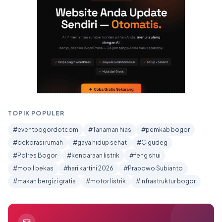
TOPIK POPULER
#eventbogordotcom
#Tanaman hias
#pemkab bogor
#dekorasi rumah
#gaya hidup sehat
#Cigudeg
#Polres Bogor
#kendaraan listrik
#feng shui
#mobil bekas
#hari kartini 2026
#Prabowo Subianto
#makan bergizi gratis
#motor listrik
#infrastruktur bogor