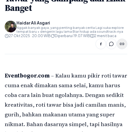
Banget
Haidar Ali Asgari
Nggak banyak gaya, yang penting banyak cerita Lagi suka explore
tempat baru + dengerin lagu lama Biar hidup ada soundtrack-nya
27 Okt 2025 · 20.00 WIB
Diperbarui 19.07 WIB
2 menit baca
Eventbogor.com
– Kalau kamu pikir roti tawar
cuma enak dimakan sama selai, kamu harus
coba cara lain buat ngolahnya. Dengan sedikit
kreativitas, roti tawar bisa jadi camilan manis,
gurih, bahkan makanan utama yang super
nikmat. Bahan dasarnya simpel, tapi hasilnya