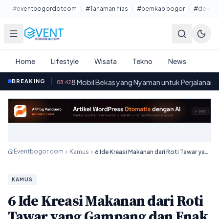
Lewati ke konten utama
#eventbogordotcom
#Tanaman hias
#pemkab bogor
#dekora
Home
Lifestyle
Wisata
Tekno
News
BREAKING
8 Mobil Bekas yang Nyaman untuk Perjalanan Jauh dengan Har
08.42
Eventbogor.com
Kamus
6 Ide Kreasi Makanan dari Roti Tawar yang Gampang dan Enak Banget
KAMUS
6 Ide Kreasi Makanan dari Roti
Tawar yang Gampang dan Enak