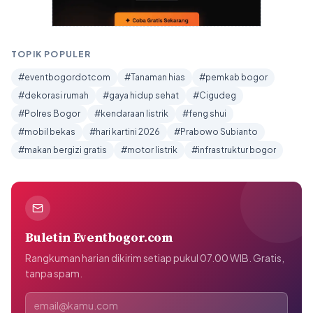
TOPIK POPULER
#eventbogordotcom
#Tanaman hias
#pemkab bogor
#dekorasi rumah
#gaya hidup sehat
#Cigudeg
#Polres Bogor
#kendaraan listrik
#feng shui
#mobil bekas
#hari kartini 2026
#Prabowo Subianto
#makan bergizi gratis
#motor listrik
#infrastruktur bogor
Buletin Eventbogor.com
Rangkuman harian dikirim setiap pukul 07.00 WIB. Gratis,
tanpa spam.
Alamat email