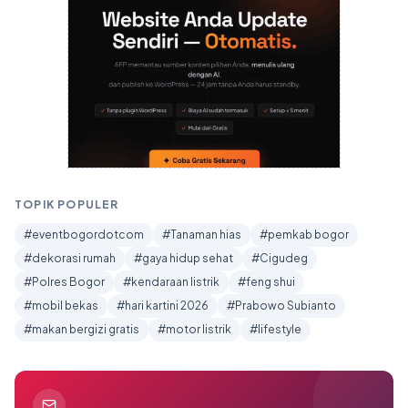
TOPIK POPULER
#eventbogordotcom
#Tanaman hias
#pemkab bogor
#dekorasi rumah
#gaya hidup sehat
#Cigudeg
#Polres Bogor
#kendaraan listrik
#feng shui
#mobil bekas
#hari kartini 2026
#Prabowo Subianto
#makan bergizi gratis
#motor listrik
#lifestyle