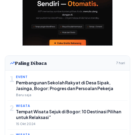
Paling Dibaca
7 hari
1
EVENT
Pembangunan Sekolah Rakyat di Desa Sipak,
Jasinga, Bogor: Progres dan Persoalan Pekerja
Baru saja
2
WISATA
Tempat Wisata Sejuk di Bogor: 10 Destinasi Pilihan
untuk Relaksasi”
15 Okt 2024
WISATA