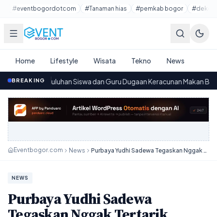
Lewati ke konten utama
#eventbogordotcom
#Tanaman hias
#pemkab bogor
#dekora
Home
Lifestyle
Wisata
Tekno
News
Puluhan Siswa dan Guru Dugaan Keracunan Makan Bergizi Gratis di 
BREAKING
6
Eventbogor.com
News
Purbaya Yudhi Sadewa Tegaskan Nggak Tertarik Gabung Partai Politik
NEWS
Purbaya Yudhi Sadewa
Tegaskan Nggak Tertarik