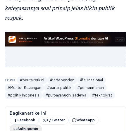
ketegasannya soal prinsip jelas bikin publik
respek.
#berita terkini
#independen
#isu nasional
TOPIK:
#Menteri Keuangan
#partai politik
#pemerintahan
#politik Indonesia
#purbaya yudhi sadewa
#teknokrat
Bagikan artikel ini
Facebook
X / Twitter
WhatsApp
Salin tautan