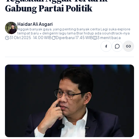
Gabung Partai Politik
Haidar Ali Asgari
Nggak banyak gaya, yang penting banyak cerita Lagi suka explore
tempat baru + dengerin lagu lama Biar hidup ada soundtrack-nya
31 Okt 2025 · 14.00 WIB
Diperbarui 17.45 WIB
3 menit baca