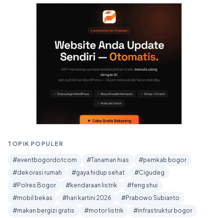
TOPIK POPULER
#eventbogordotcom
#Tanaman hias
#pemkab bogor
#dekorasi rumah
#gaya hidup sehat
#Cigudeg
#Polres Bogor
#kendaraan listrik
#feng shui
#mobil bekas
#hari kartini 2026
#Prabowo Subianto
#makan bergizi gratis
#motor listrik
#infrastruktur bogor