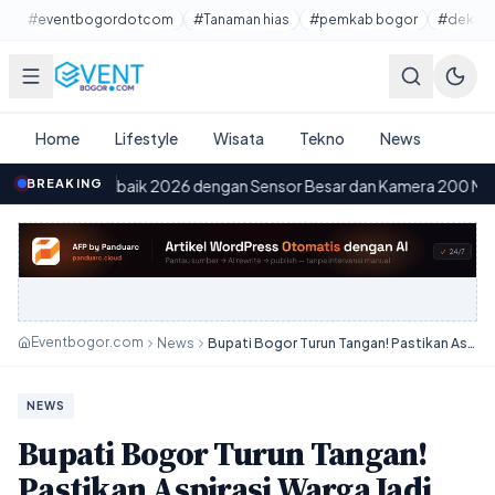
Lewati ke konten utama
#eventbogordotcom
#Tanaman hias
#pemkab bogor
#dekora
Home
Lifestyle
Wisata
Tekno
News
aik 2026 dengan Sensor Besar dan Kamera 200 MP
BREAKING
·
Pembang
09.03
Eventbogor.com
News
Bupati Bogor Turun Tangan! Pastikan Aspirasi Warga Jadi Prioritas Pembangunan
NEWS
Bupati Bogor Turun Tangan!
Pastikan Aspirasi Warga Jadi