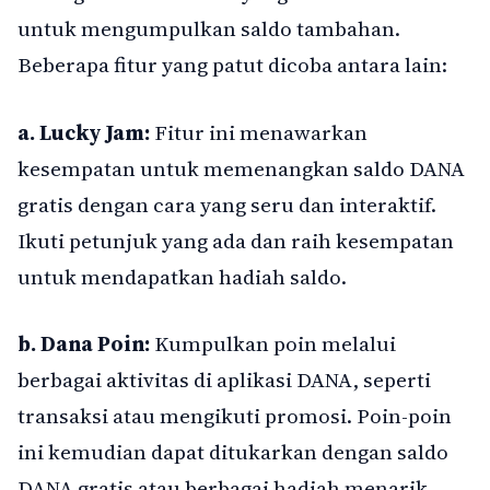
untuk mengumpulkan saldo tambahan.
Beberapa fitur yang patut dicoba antara lain:
a. Lucky Jam:
Fitur ini menawarkan
kesempatan untuk memenangkan saldo DANA
gratis dengan cara yang seru dan interaktif.
Ikuti petunjuk yang ada dan raih kesempatan
untuk mendapatkan hadiah saldo.
b. Dana Poin:
Kumpulkan poin melalui
berbagai aktivitas di aplikasi DANA, seperti
transaksi atau mengikuti promosi. Poin-poin
ini kemudian dapat ditukarkan dengan saldo
DANA gratis atau berbagai hadiah menarik