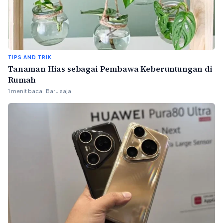
TIPS AND TRIK
Tanaman Hias sebagai Pembawa Keberuntungan di
Rumah
1 menit baca · Baru saja