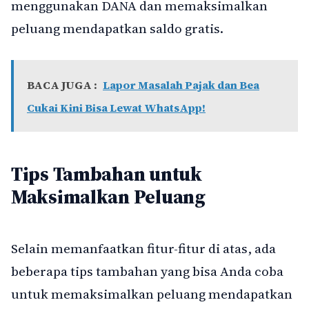
menggunakan DANA dan memaksimalkan
peluang mendapatkan saldo gratis.
BACA JUGA :
Lapor Masalah Pajak dan Bea
Cukai Kini Bisa Lewat WhatsApp!
Tips Tambahan untuk
Maksimalkan Peluang
Selain memanfaatkan fitur-fitur di atas, ada
beberapa tips tambahan yang bisa Anda coba
untuk memaksimalkan peluang mendapatkan