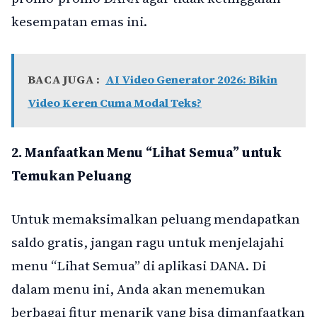
kesempatan emas ini.
BACA JUGA :
AI Video Generator 2026: Bikin
Video Keren Cuma Modal Teks?
2. Manfaatkan Menu “Lihat Semua” untuk
Temukan Peluang
Untuk memaksimalkan peluang mendapatkan
saldo gratis, jangan ragu untuk menjelajahi
menu “Lihat Semua” di aplikasi DANA. Di
dalam menu ini, Anda akan menemukan
berbagai fitur menarik yang bisa dimanfaatkan