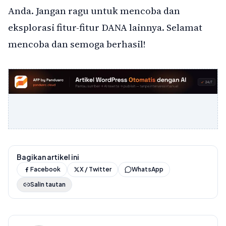
Anda. Jangan ragu untuk mencoba dan
eksplorasi fitur-fitur DANA lainnya. Selamat
mencoba dan semoga berhasil!
Bagikan artikel ini
Facebook
X / Twitter
WhatsApp
Salin tautan