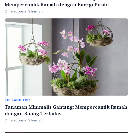
Mempercantik Rumah dengan Energi Positif
2 menit baca · 2 hari lalu
TIPS AND TRIK
Tanaman Minimalis Gantung: Mempercantik Rumah
dengan Ruang Terbatas
2 menit baca · 2 hari lalu