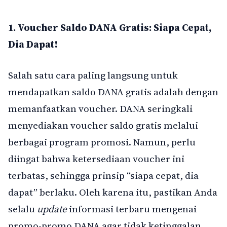
1. Voucher Saldo DANA Gratis: Siapa Cepat,
Dia Dapat!
Salah satu cara paling langsung untuk
mendapatkan saldo DANA gratis adalah dengan
memanfaatkan voucher. DANA seringkali
menyediakan voucher saldo gratis melalui
berbagai program promosi. Namun, perlu
diingat bahwa ketersediaan voucher ini
terbatas, sehingga prinsip “siapa cepat, dia
dapat” berlaku. Oleh karena itu, pastikan Anda
selalu
update
informasi terbaru mengenai
promo-promo DANA agar tidak ketinggalan