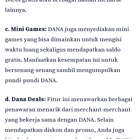
lainnya.
c. Mini Games:
DANA juga menyediakan mini
games yang bisa dimainkan untuk mengisi
waktu luang sekaligus mendapatkan saldo
gratis. Manfaatkan kesempatan ini untuk
bersenang-senang sambil mengumpulkan
pundi-pundi DANA.
d. Dana Deals:
Fitur ini menawarkan berbagai
penawaran menarik dari merchant-merchant
yang bekerja sama dengan DANA. Selain
mendapatkan diskon dan promo, Anda juga