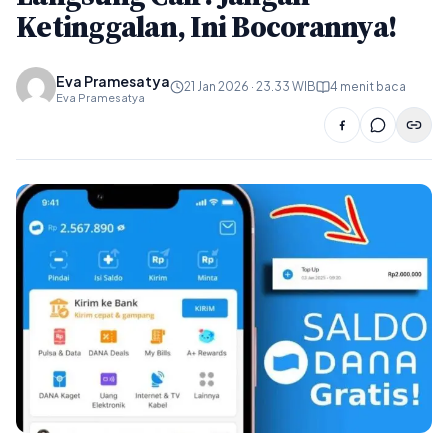
Ketinggalan, Ini Bocorannya!
Eva Pramesatya
21 Jan 2026 · 23.33 WIB
4 menit baca
Eva Pramesatya