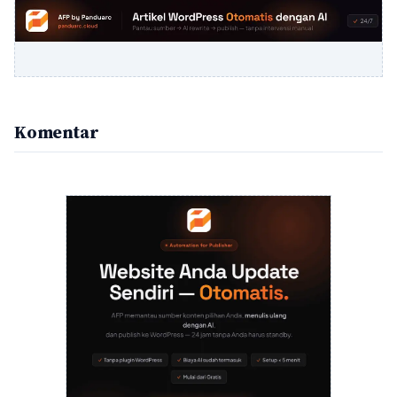
Komentar