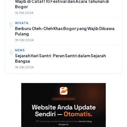
Wajib di Catat! 10 Festival dan Acara Tahunan di
Bogor
16 Okt 2024
5
WISATA
Berburu Oleh-Oleh Khas Bogor yang Wajib Dibawa
Pulang
18 Okt 2024
6
NEWS
Sejarah Hari Santri: Peran Santri dalam Sejarah
Bangsa
18 Okt 2024