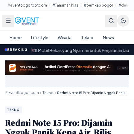
Lewati ke konten utama
#eventbogordotcom
#Tanaman hias
#pemkab bogor
#dekora
Home
Lifestyle
Wisata
Tekno
News
8 Mobil Bekas yang Nyaman untuk Perjalanan Jauh dengan Harga Mu
BREAKING
.42
Eventbogor.com
Tekno
Redmi Note 15 Pro: Dijamin Nggak Panik Kena Air, Rilis 2026!
TEKNO
Redmi Note 15 Pro: Dijamin
Nggak Panik Kena Air, Rilis