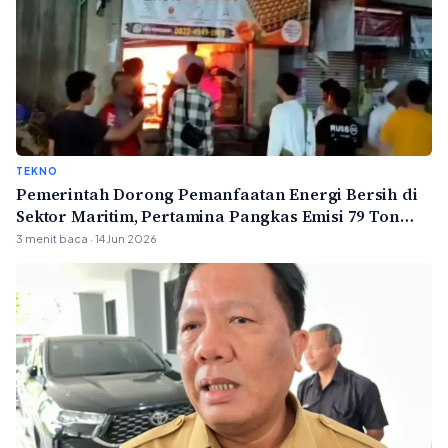
TEKNO
Pemerintah Dorong Pemanfaatan Energi Bersih di
Sektor Maritim, Pertamina Pangkas Emisi 79 Ton
Karbon per Tahun
3 menit baca · 14 Jun 2026