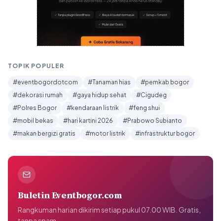
TOPIK POPULER
#eventbogordotcom
#Tanaman hias
#pemkab bogor
#dekorasi rumah
#gaya hidup sehat
#Cigudeg
#Polres Bogor
#kendaraan listrik
#feng shui
#mobil bekas
#hari kartini 2026
#Prabowo Subianto
#makan bergizi gratis
#motor listrik
#infrastruktur bogor
Buletin Eventbogor.com
Rangkuman harian dikirim setiap pukul 07.00 WIB. Gratis,
tanpa spam.