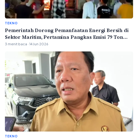
TEKNO
Pemerintah Dorong Pemanfaatan Energi Bersih di
Sektor Maritim, Pertamina Pangkas Emisi 79 Ton
Karbon per Tahun
3 menit baca · 14 Jun 2026
TEKNO