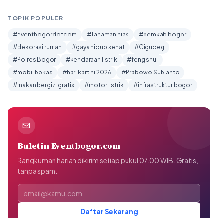
TOPIK POPULER
#eventbogordotcom
#Tanaman hias
#pemkab bogor
#dekorasi rumah
#gaya hidup sehat
#Cigudeg
#Polres Bogor
#kendaraan listrik
#feng shui
#mobil bekas
#hari kartini 2026
#Prabowo Subianto
#makan bergizi gratis
#motor listrik
#infrastruktur bogor
Buletin Eventbogor.com
Rangkuman harian dikirim setiap pukul 07.00 WIB. Gratis,
tanpa spam.
Alamat email
Daftar Sekarang