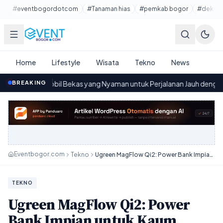
Lewati ke konten utama
#eventbogordotcom
#Tanaman hias
#pemkab bogor
#dekora
Home
Lifestyle
Wisata
Tekno
News
 Bekas yang Nyaman untuk Perjalanan Jauh dengan Harga Mulai Rp90 
BREAKING
Eventbogor.com
Tekno
Ugreen MagFlow Qi2: Power Bank Impian untuk Kaum Mobile!
TEKNO
Ugreen MagFlow Qi2: Power
Bank Impian untuk Kaum