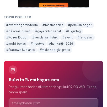
TOPIK POPULER
#eventbogordotcom
#Tanaman hias
#pemkab bogor
#dekorasi rumah
#gaya hidup sehat
#Cigudeg
#Polres Bogor
#kendaraan listrik
#event
#feng shui
#mobil bekas
#lifestyle
#hari kartini 2026
#Prabowo Subianto
#makan bergizi gratis
Buletin Eventbogor.com
Rangkuman harian dikirim setiap pukul 07.00 WIB. Gratis,
tanpa spam.
Alamat email