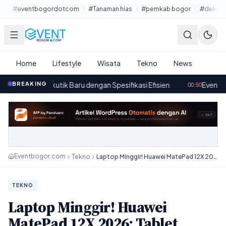
Lewati ke konten utama
#eventbogordotcom
#Tanaman hias
#pemkab bogor
#dekora
Home
Lifestyle
Wisata
Tekno
News
utik Baru dengan Spesifikasi Efisien
BREAKING
·
Eventbogor.com – Daf
00.50
Eventbogor.com
Tekno
Laptop Minggir! Huawei MatePad 12X 2026: Tablet Canggih Buat Kerja & Gaya!
TEKNO
Laptop Minggir! Huawei
MatePad 12X 2026: Tablet