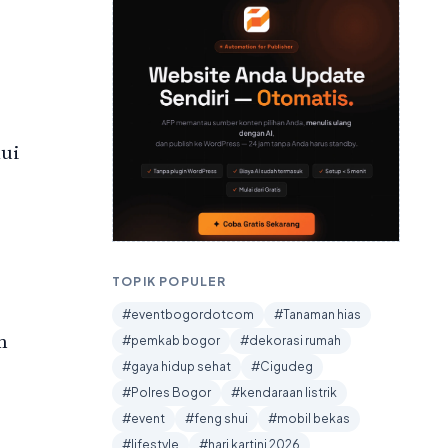
ui
TOPIK POPULER
#eventbogordotcom
#Tanaman hias
m
#pemkab bogor
#dekorasi rumah
#gaya hidup sehat
#Cigudeg
#Polres Bogor
#kendaraan listrik
#event
#feng shui
#mobil bekas
#lifestyle
#hari kartini 2026