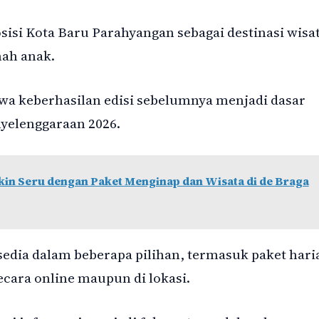
isi Kota Baru Parahyangan sebagai destinasi wisa
mah anak.
wa keberhasilan edisi sebelumnya menjadi dasar
yelenggaraan 2026.
in Seru dengan Paket Menginap dan Wisata di de Braga
sedia dalam beberapa pilihan, termasuk paket hari
secara online maupun di lokasi.