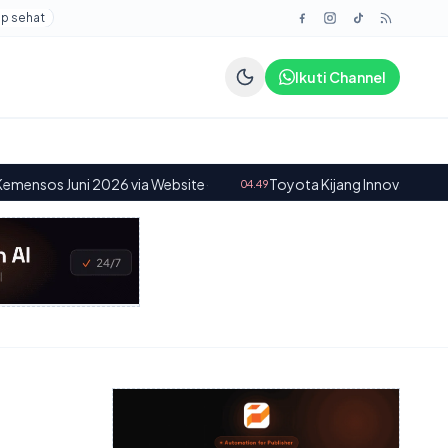
up sehat
Ikuti Channel
 via Website
·
Toyota Kijang Innova V Diesel 2014: Mengapa Mo
04.49