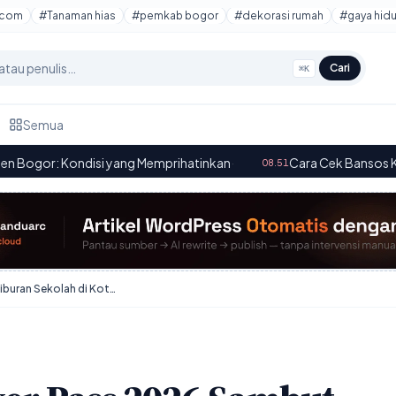
tcom
#Tanaman hias
#pemkab bogor
#dekorasi rumah
#gaya hid
Cari
⌘K
Semua
 yang Memprihatinkan
·
Cara Cek Bansos Kemensos Juni 2026
08.51
KBPayuk Discover Pass 2026 Sambut Liburan Sekolah di Kota Baru Parahyangan