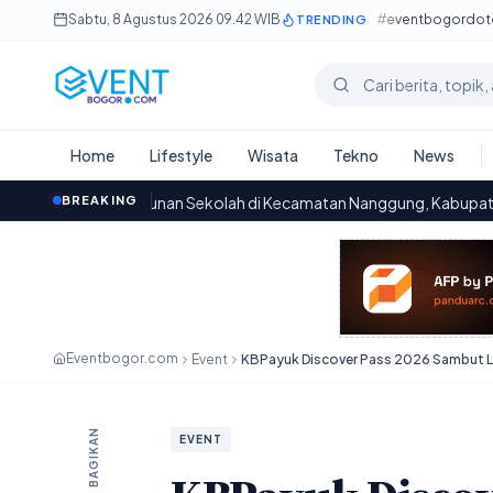
Lewati ke konten utama
Sabtu, 8 Agustus 2026
·
09.42 WIB
#eventbogordo
TRENDING
Cari berita
Home
Lifestyle
Wisata
Tekno
News
ngunan Sekolah di Kecamatan Nanggung, Kabupaten Bogor: Kondisi
BREAKING
Eventbogor.com
Event
BAGIKAN
EVENT