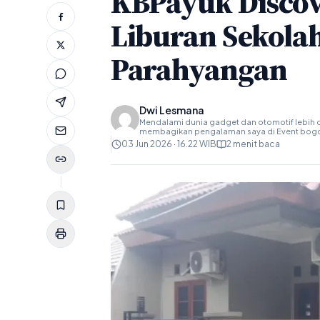
KBPayuk Discov
Liburan Sekolah
Parahyangan
Dwi Lesmana
Mendalami dunia gadget dan otomotif lebih d
membagikan pengalaman saya di Event bog
03 Jun 2026 · 16.22 WIB
2 menit baca