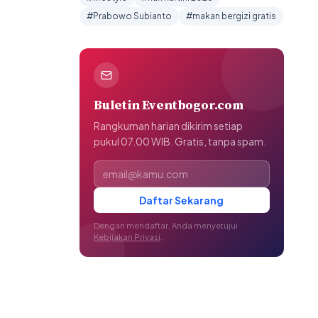
#Prabowo Subianto
#makan bergizi gratis
Buletin Eventbogor.com
Rangkuman harian dikirim setiap
pukul 07.00 WIB. Gratis, tanpa spam.
Alamat email
Daftar Sekarang
Dengan mendaftar, Anda menyetujui
Kebijakan Privasi
.