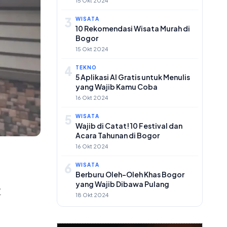
15 Okt 2024
3
WISATA
10 Rekomendasi Wisata Murah di
Bogor
15 Okt 2024
4
TEKNO
5 Aplikasi AI Gratis untuk Menulis
yang Wajib Kamu Coba
16 Okt 2024
5
WISATA
Wajib di Catat! 10 Festival dan
Acara Tahunan di Bogor
16 Okt 2024
6
WISATA
Berburu Oleh-Oleh Khas Bogor
yang Wajib Dibawa Pulang
i
18 Okt 2024