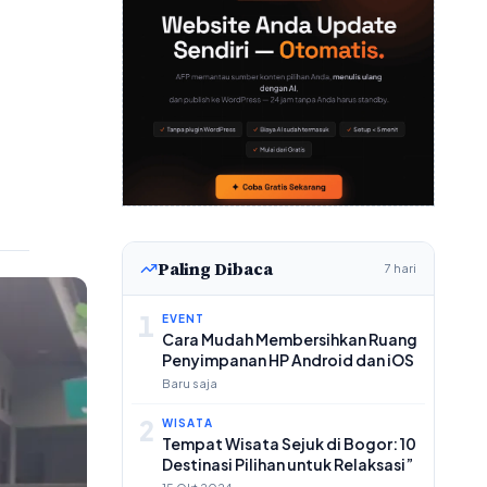
Paling Dibaca
7 hari
1
EVENT
Cara Mudah Membersihkan Ruang
Penyimpanan HP Android dan iOS
Baru saja
2
WISATA
Tempat Wisata Sejuk di Bogor: 10
Destinasi Pilihan untuk Relaksasi”