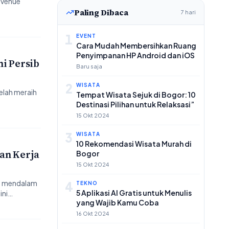
 venue
Paling Dibaca
7 hari
1
EVENT
Cara Mudah Membersihkan Ruang
Penyimpanan HP Android dan iOS
i Persib
Baru saja
2
WISATA
lah meraih
Tempat Wisata Sejuk di Bogor: 10
Destinasi Pilihan untuk Relaksasi”
15 Okt 2024
3
WISATA
10 Rekomendasi Wisata Murah di
dan Kerja
Bogor
15 Okt 2024
g mendalam
4
TEKNO
5 Aplikasi AI Gratis untuk Menulis
ini…
yang Wajib Kamu Coba
16 Okt 2024