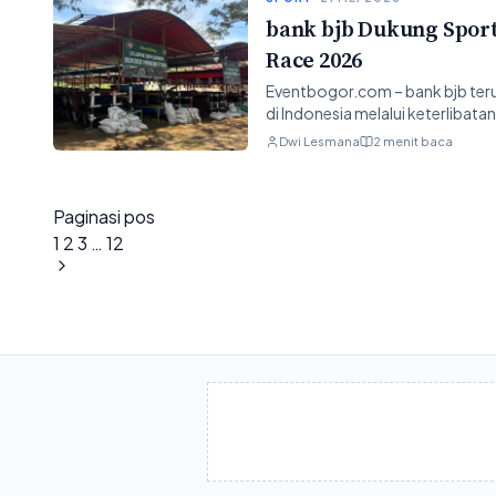
bank bjb Dukung Sport
Race 2026
Eventbogor.com – bank bjb t
di Indonesia melalui keterlibat
Dwi Lesmana
2 menit baca
Paginasi pos
1
2
3
…
12