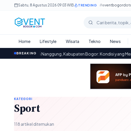
Lewati ke konten utama
Sabtu, 8 Agustus 2026
·
09.03 WIB
#eventbogordo
TRENDING
Cari berita
Home
Lifestyle
Wisata
Tekno
News
ecamatan Nanggung, Kabupaten Bogor: Kondisi yang Memprihatinka
BREAKING
KATEGORI
Sport
118 artikel ditemukan