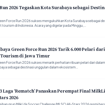
Run 2026 Tegaskan Kota Surabaya sebagai Destin
een Force Run 2026 sukses mengukuhkan Kota Surabaya sebagai des
 tourism di Indonesia. Acara yang digelar pada Minggu,…
aya Green Force Run 2026 Tarik 6.000 Pelari dari
 Tourism di Jawa Timur
n Force Run 2026 sukses menarik perhatian ribuan pelari dari dalam 
abaya sebagai destinasi unggulan dalam ekosistem…
 3 Laga ‘Rematch’ Panaskan Perempat Final MilkLi
tars 2026
han grup MilkLife Soccer Challenge (MLSC) All-Stars 2026 resmi ber