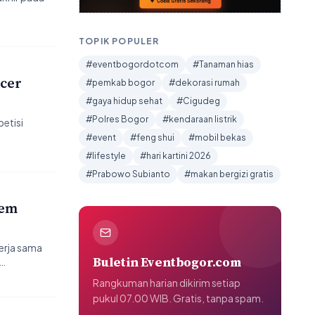
TOPIK POPULER
#eventbogordotcom
#Tanaman hias
ccer
#pemkab bogor
#dekorasi rumah
#gaya hidup sehat
#Cigudeg
#Polres Bogor
#kendaraan listrik
etisi
#event
#feng shui
#mobil bekas
#lifestyle
#hari kartini 2026
#Prabowo Subianto
#makan bergizi gratis
tem
erja sama
Buletin Eventbogor.com
i…
Rangkuman harian dikirim setiap
pukul 07.00 WIB. Gratis, tanpa spam.