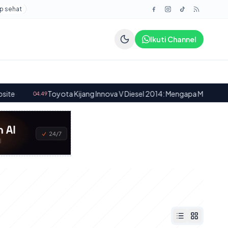
p sehat
Ikuti Channel
Toyota Kijang Innova V Diesel 2014: Mengapa Mobil Ini Tetap Popule
.49