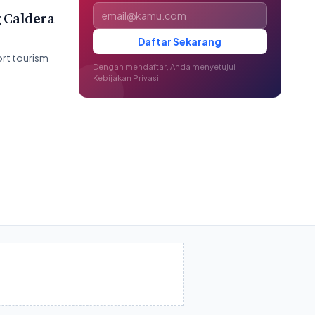
Alamat email
 Caldera
Daftar Sekarang
rt tourism
Dengan mendaftar, Anda menyetujui
Kebijakan Privasi
.