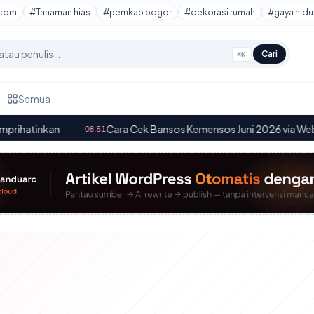
tcom
#Tanaman hias
#pemkab bogor
#dekorasi rumah
#gaya hidu
Cari
⌘K
Semua
n
·
Cara Cek Bansos Kemensos Juni 2026 via Website
·
08.51
04