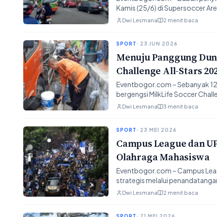
Kamis (25/6) di Supersoccer Ar
Dwi Lesmana
2 menit baca
SPORT
· 23 JUN 2026
Menuju Panggung Dunia
Challenge All-Stars 20
Eventbogor.com – Sebanyak 12 ti
bergengsi MilkLife Soccer Chall
Dwi Lesmana
3 menit baca
SPORT
· 23 MEI 2026
Campus League dan U
Olahraga Mahasiswa
Eventbogor.com – Campus League
strategis melalui penandatang
Dwi Lesmana
2 menit baca
SPORT
· 21 MEI 2026