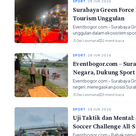
SPORT
· 28 JUN 2026
Surabaya Green Force 
Tourism Unggulan
Eventbogor.com – Surabaya Gr
unggulan dalam ekosistem sport
Dwi Lesmana
2 menit baca
SPORT
· 28 JUN 2026
Eventbogor.com – Surab
Negara, Dukung Sport
Eventbogor.com – Surabaya Gree
negeri, menegaskan posisi Sur
Dwi Lesmana
3 menit baca
SPORT
· 26 JUN 2026
Uji Taktik dan Mental:
Soccer Challenge All-S
Eventbogor.com – Babak penyisi