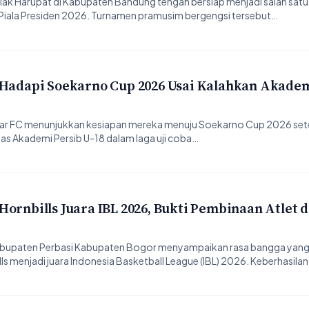
lak Harupat di Kabupaten Bandung tengah bersiap menjadi salah satu
iala Presiden 2026. Turnamen pramusim bergengsi tersebut…
 Hadapi Soekarno Cup 2026 Usai Kalahkan Akadem
ar FC menunjukkan kesiapan mereka menuju Soekarno Cup 2026 sete
s Akademi Persib U-18 dalam laga uji coba…
ornbills Juara IBL 2026, Bukti Pembinaan Atlet 
abupaten Perbasi Kabupaten Bogor menyampaikan rasa bangga yan
s menjadi juara Indonesia Basketball League (IBL) 2026. Keberhasilan 