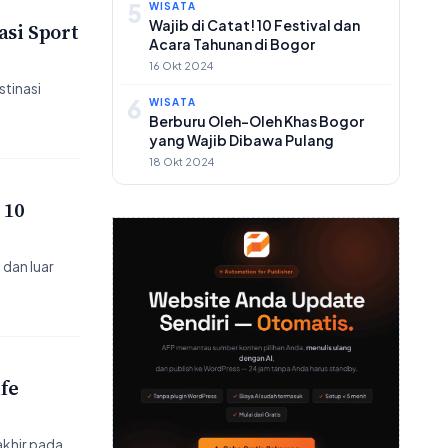
5
WISATA
Wajib di Catat! 10 Festival dan
asi Sport
Acara Tahunan di Bogor
16 Okt 2024
tinasi
6
WISATA
Berburu Oleh-Oleh Khas Bogor
yang Wajib Dibawa Pulang
18 Okt 2024
 10
dan luar
fe
akhir pada