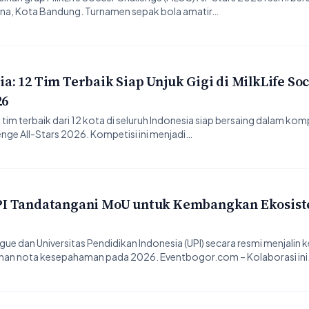
ena, Kota Bandung. Turnamen sepak bola amatir…
: 12 Tim Terbaik Siap Unjuk Gigi di MilkLife So
26
m terbaik dari 12 kota di seluruh Indonesia siap bersaing dalam komp
enge All-Stars 2026. Kompetisi ini menjadi…
PI Tandatangani MoU untuk Kembangkan Ekosis
 dan Universitas Pendidikan Indonesia (UPI) secara resmi menjalin k
anan nota kesepahaman pada 2026. Eventbogor.com – Kolaborasi in