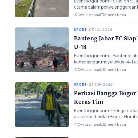
Eventbogor.com – Stadion Si Ja
utama dalam penyelenggaraan P
Dwi Lesmana
2 menit baca
SPORT
· 03 JUL 2026
Banteng Jabar FC Siap
U-18
Eventbogor.com – Banteng Jab
kemenangan meyakinkan 4-1 ata
Dwi Lesmana
2 menit baca
SPORT
· 29 JUN 2026
Perbasi Bangga Bogor H
Keras Tim
Eventbogor.com – Pengurus K
atas keberhasilan Bogor Hornbill
Dwi Lesmana
2 menit baca