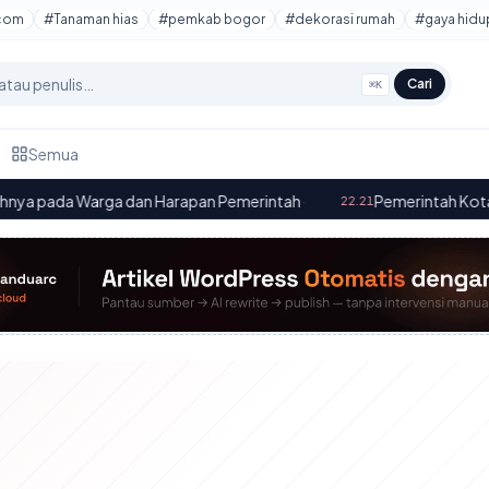
com
#Tanaman hias
#pemkab bogor
#dekorasi rumah
#gaya hidu
Cari
⌘K
Semua
da Warga dan Harapan Pemerintah
·
Pemerintah Kota Bogor 
22.21