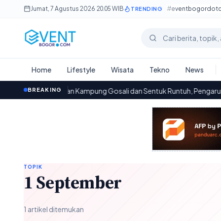
Lewati ke konten utama
Jumat, 7 Agustus 2026
·
20.05 WIB
#eventbogordot
TRENDING
Cari berita
Home
Lifestyle
Wisata
Tekno
News
Jembatan Kampung Gosali dan Sentuk Runtuh, Pengaruhnya pa
BREAKING
00.08
TOPIK
1 September
1 artikel ditemukan