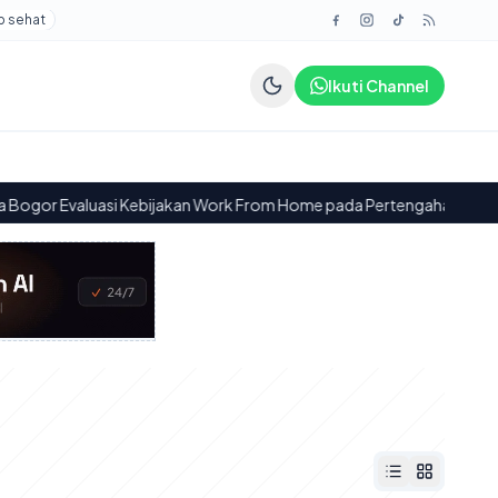
p sehat
Ikuti Channel
Evaluasi Kebijakan Work From Home pada Pertengahan Agustus 202