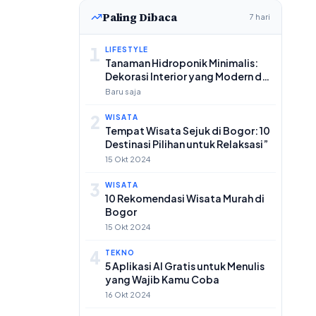
Paling Dibaca
7 hari
1
LIFESTYLE
Tanaman Hidroponik Minimalis:
Dekorasi Interior yang Modern dan
Praktis
Baru saja
2
WISATA
Tempat Wisata Sejuk di Bogor: 10
Destinasi Pilihan untuk Relaksasi”
15 Okt 2024
3
WISATA
10 Rekomendasi Wisata Murah di
Bogor
15 Okt 2024
4
TEKNO
5 Aplikasi AI Gratis untuk Menulis
yang Wajib Kamu Coba
16 Okt 2024