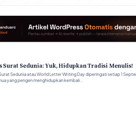
s Surat Sedunia: Yuk, Hidupkan Tradisi Menulis!
urat Sedunia atau World Letter Writing Day diperingati setiap 1 Sept
 semua yang pengen menghidupkan kembali…