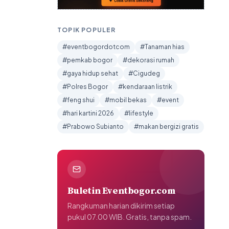
TOPIK POPULER
#eventbogordotcom
#Tanaman hias
#pemkab bogor
#dekorasi rumah
#gaya hidup sehat
#Cigudeg
#Polres Bogor
#kendaraan listrik
#feng shui
#mobil bekas
#event
#hari kartini 2026
#lifestyle
#Prabowo Subianto
#makan bergizi gratis
Buletin Eventbogor.com
Rangkuman harian dikirim setiap
pukul 07.00 WIB. Gratis, tanpa spam.