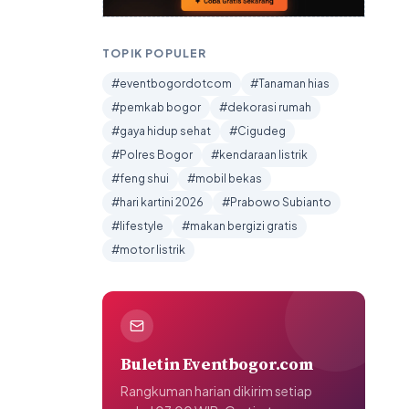
TOPIK POPULER
#eventbogordotcom
#Tanaman hias
#pemkab bogor
#dekorasi rumah
#gaya hidup sehat
#Cigudeg
#Polres Bogor
#kendaraan listrik
#feng shui
#mobil bekas
#hari kartini 2026
#Prabowo Subianto
#lifestyle
#makan bergizi gratis
#motor listrik
Buletin Eventbogor.com
Rangkuman harian dikirim setiap