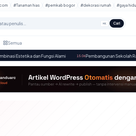
tcom
#Tanaman hias
#pemkab bogor
#dekorasi rumah
#gaya hid
Cari
⌘K
Semua
etika dan Fungsi Alami
·
Pembangunan Sekolah Rakyat di Des
15.06