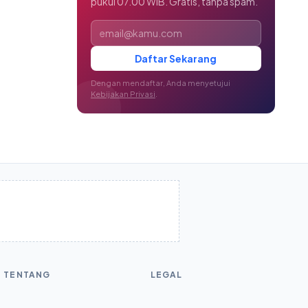
pukul 07.00 WIB. Gratis, tanpa spam.
Alamat email
Daftar Sekarang
Dengan mendaftar, Anda menyetujui
Kebijakan Privasi
.
TENTANG
LEGAL