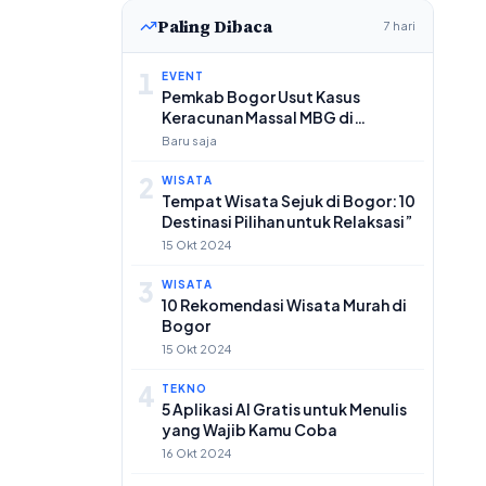
Paling Dibaca
7 hari
1
EVENT
Pemkab Bogor Usut Kasus
Keracunan Massal MBG di
Dramaga
Baru saja
2
WISATA
Tempat Wisata Sejuk di Bogor: 10
Destinasi Pilihan untuk Relaksasi”
15 Okt 2024
3
WISATA
10 Rekomendasi Wisata Murah di
Bogor
15 Okt 2024
4
TEKNO
5 Aplikasi AI Gratis untuk Menulis
yang Wajib Kamu Coba
16 Okt 2024