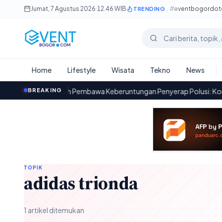
Lewati ke konten utama
Jumat, 7 Agustus 2026
·
12.46 WIB
#eventbogordo
TRENDING
Cari berita
Home
Lifestyle
Wisata
Tekno
News
Tanaman Pembawa Keberuntungan Penyerap Polusi: Kombinasi Est
BREAKING
6.47
TOPIK
adidas trionda
1 artikel ditemukan