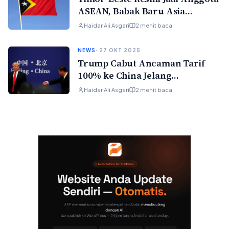
ASEAN, Babak Baru Asia
Tenggara Dimulai
Haidar Ali Asgari
2 menit baca
NEWS
· 27 OKT 2025
Trump Cabut Ancaman Tarif
100% ke China Jelang
Pertemuan dengan Xi Jinping
Haidar Ali Asgari
2 menit baca