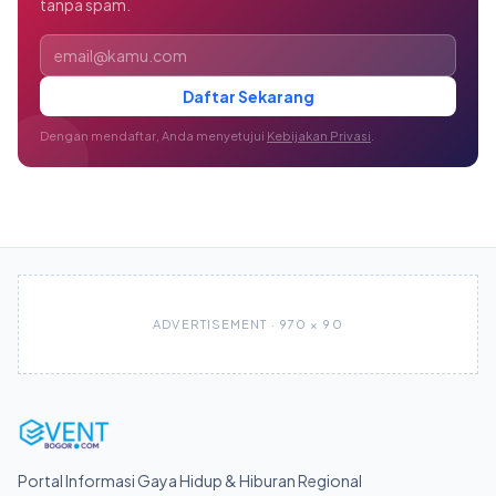
tanpa spam.
Alamat email
Daftar Sekarang
Dengan mendaftar, Anda menyetujui
Kebijakan Privasi
.
ADVERTISEMENT · 970 × 90
Portal Informasi Gaya Hidup & Hiburan Regional