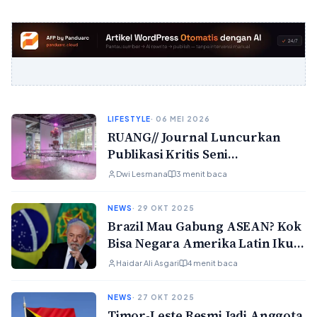
LIFESTYLE
· 06 MEI 2026
RUANG// Journal Luncurkan
Publikasi Kritis Seni
Kontemporer Asia Tenggara
Dwi Lesmana
3 menit baca
NEWS
· 29 OKT 2025
Brazil Mau Gabung ASEAN? Kok
Bisa Negara Amerika Latin Ikut
Masuk?
Haidar Ali Asgari
4 menit baca
NEWS
· 27 OKT 2025
Timor-Leste Resmi Jadi Anggota