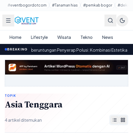
Lewati ke konten utama
#eventbogordotcom
#Tanaman hias
#pemkab bogor
#dekora
Home
Lifestyle
Wisata
Tekno
News
mbawa Keberuntungan Penyerap Polusi: Kombinasi Estetika dan Fun
BREAKING
TOPIK
Asia Tenggara
4 artikel ditemukan