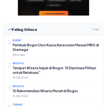
Paling Dibaca
7 hari
1
EVENT
Pemkab Bogor Usut Kasus Keracunan Massal MBG di
Dramaga
Baru saja
2
WISATA
Tempat Wisata Sejuk di Bogor: 10 Destinasi Pilihan
untuk Relaksasi”
15 Okt 2024
3
WISATA
10 Rekomendasi Wisata Murah di Bogor
15 Okt 2024
4
TEKNO