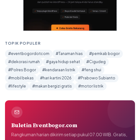
TOPIK POPULER
#eventbogordotcom
#Tanaman hias
#pemkab bogor
#dekorasi rumah
#gaya hidup sehat
#Cigudeg
#Polres Bogor
#kendaraan listrik
#feng shui
#mobil bekas
#hari kartini 2026
#Prabowo Subianto
#lifestyle
#makan bergizi gratis
#motor listrik
Buletin Eventbogor.com
Rangkuman harian dikirim setiap pukul 07.00 WIB. Gratis,