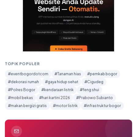
TOPIK POPULER
#eventbogordotcom
#Tanaman hias
#pemkab bogor
#dekorasi rumah
#gaya hidup sehat
#Cigudeg
#Polres Bogor
#kendaraan listrik
#feng shui
#mobil bekas
#hari kartini 2026
#Prabowo Subianto
#makan bergizi gratis
#motor listrik
#infrastruktur bogor