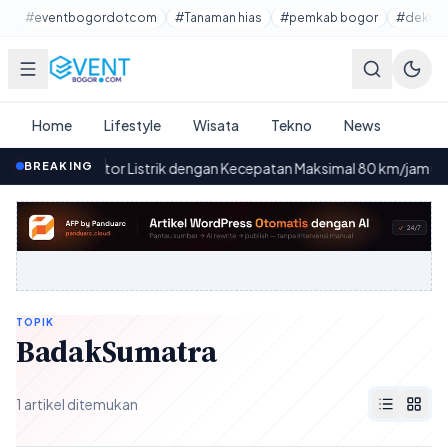
Lewati ke konten utama
#eventbogordotcom
#Tanaman hias
#pemkab bogor
#dekora
Home
Lifestyle
Wisata
Tekno
News
BREAKING
7 Motor Listrik dengan Kecepatan Maksimal 80 km/jam untuk 
00.43
TOPIK
BadakSumatra
1 artikel ditemukan