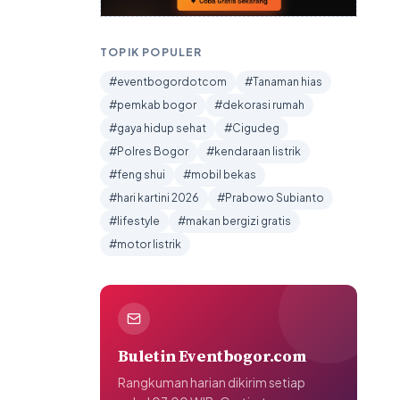
TOPIK POPULER
#eventbogordotcom
#Tanaman hias
#pemkab bogor
#dekorasi rumah
#gaya hidup sehat
#Cigudeg
#Polres Bogor
#kendaraan listrik
#feng shui
#mobil bekas
#hari kartini 2026
#Prabowo Subianto
#lifestyle
#makan bergizi gratis
#motor listrik
Buletin Eventbogor.com
Rangkuman harian dikirim setiap