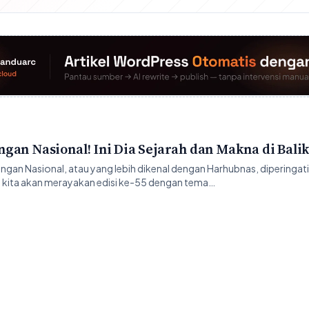
gan Nasional! Ini Dia Sejarah dan Makna di Bali
gan Nasional, atau yang lebih dikenal dengan Harhubnas, diperingati
i, kita akan merayakan edisi ke-55 dengan tema…