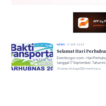
NEWS
· 17 SEP 2025
Selamat Hari Perhubun
Eventbogor.com – Hari Perhubun
tanggal 17 September. Tahun in
Haidar Ali Asgari
2 menit baca