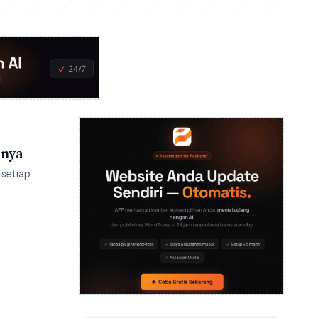
knya
 setiap