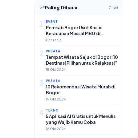
Paling Dibaca
7 hari
1
EVENT
Pemkab Bogor Usut Kasus
Keracunan Massal MBG di
Dramaga
Baru saja
2
WISATA
Tempat Wisata Sejuk di Bogor: 10
Destinasi Pilihan untuk Relaksasi”
15 Okt 2024
3
WISATA
10 Rekomendasi Wisata Murah di
Bogor
15 Okt 2024
4
TEKNO
5 Aplikasi AI Gratis untuk Menulis
yang Wajib Kamu Coba
16 Okt 2024