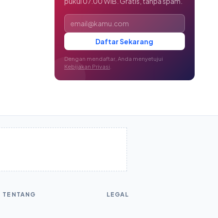
pukul 07.00 WIB. Gratis, tanpa spam.
Alamat email
Daftar Sekarang
Dengan mendaftar, Anda menyetujui
Kebijakan Privasi
.
TENTANG
LEGAL