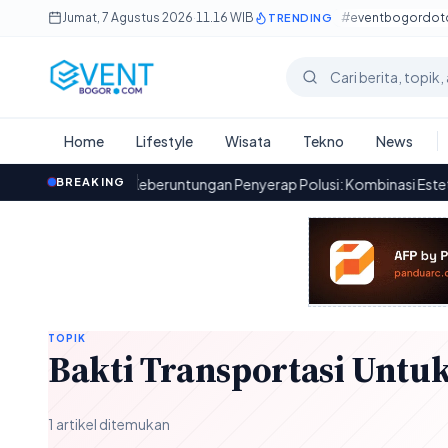
Lewati ke konten utama
Jumat, 7 Agustus 2026
·
11.16 WIB
#eventbogordo
TRENDING
Cari berita
Home
Lifestyle
Wisata
Tekno
News
Pembawa Keberuntungan Penyerap Polusi: Kombinasi Estetika dan Fu
BREAKING
TOPIK
Bakti Transportasi Untuk
1 artikel ditemukan