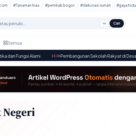
tcom
#Tanaman hias
#pemkab bogor
#dekorasi rumah
#gaya hidu
Cari
⌘K
Semua
ngsi Alami
·
Pembangunan Sekolah Rakyat di Desa Sipak, Jas
15.06
 Negeri