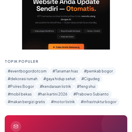
TOPIK POPULER
#eventbogordotcom
#Tanaman hias
#pemkab bogor
#dekorasi rumah
#gaya hidup sehat
#Cigudeg
#Polres Bogor
#kendaraan listrik
#feng shui
#mobil bekas
#hari kartini 2026
#Prabowo Subianto
#makan bergizi gratis
#motor listrik
#infrastruktur bogor