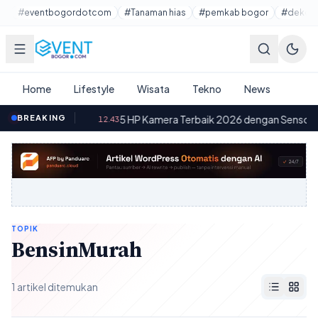
Lewati ke konten utama
#eventbogordotcom
#Tanaman hias
#pemkab bogor
#dekora
Home
Lifestyle
Wisata
Tekno
News
nsi Baterai
BREAKING
·
5 HP Kamera Terbaik 2026 dengan Sensor Besa
12.43
TOPIK
BensinMurah
1 artikel ditemukan