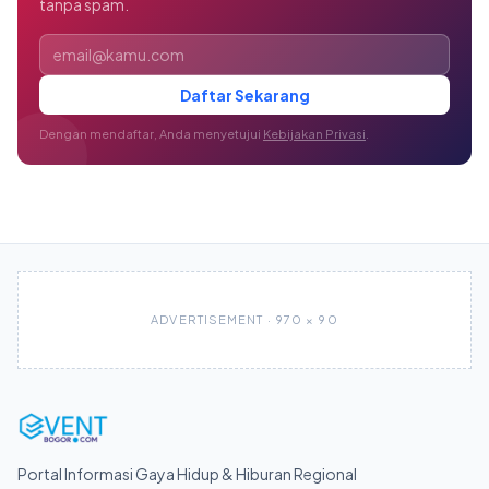
tanpa spam.
Alamat email
Daftar Sekarang
Dengan mendaftar, Anda menyetujui
Kebijakan Privasi
.
ADVERTISEMENT · 970 × 90
Portal Informasi Gaya Hidup & Hiburan Regional