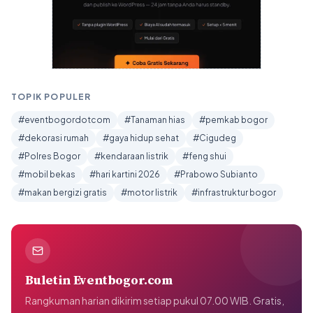
TOPIK POPULER
#eventbogordotcom
#Tanaman hias
#pemkab bogor
#dekorasi rumah
#gaya hidup sehat
#Cigudeg
#Polres Bogor
#kendaraan listrik
#feng shui
#mobil bekas
#hari kartini 2026
#Prabowo Subianto
#makan bergizi gratis
#motor listrik
#infrastruktur bogor
Buletin Eventbogor.com
Rangkuman harian dikirim setiap pukul 07.00 WIB. Gratis,