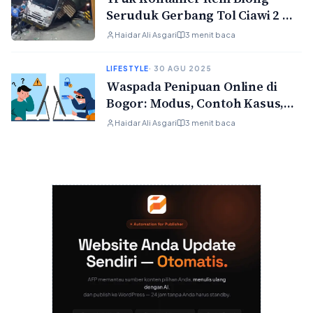
Seruduk Gerbang Tol Ciawi 2 —
3 Gardu Rusak, Sopir Melarikan
Haidar Ali Asgari
3 menit baca
Diri
LIFESTYLE
· 30 AGU 2025
Waspada Penipuan Online di
Bogor: Modus, Contoh Kasus,
dan Cara Aman Biar Nggak
Haidar Ali Asgari
3 menit baca
Kena Tipu