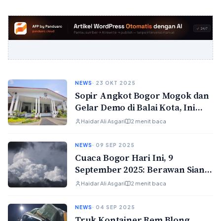
NEWS
· 23 OKT 2025
Sopir Angkot Bogor Mogok dan
Gelar Demo di Balai Kota, Ini
Alasannya!
Haidar Ali Asgari
2 menit baca
NEWS
· 09 SEP 2025
Cuaca Bogor Hari Ini, 9
September 2025: Berawan Siang
Hari — Waspada Badai Petir
Haidar Ali Asgari
2 menit baca
Malam
NEWS
· 04 SEP 2025
Truk Kontainer Rem Blong