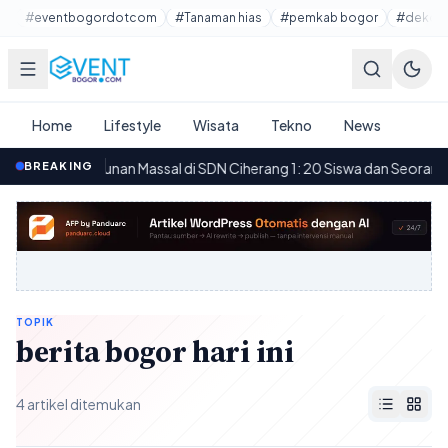
Lewati ke konten utama
#eventbogordotcom
#Tanaman hias
#pemkab bogor
#dekora
Home
Lifestyle
Wisata
Tekno
News
gaan Keracunan Massal di SDN Ciherang 1: 20 Siswa dan Seorang Guru
BREAKING
TOPIK
berita bogor hari ini
4 artikel ditemukan