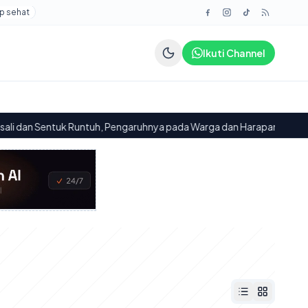
p sehat
Ikuti Channel
tuk Runtuh, Pengaruhnya pada Warga dan Harapan Pemerintah
·