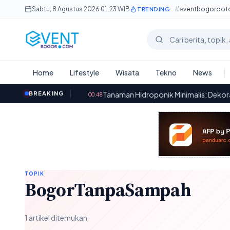
Lewati ke konten utama
Sabtu, 8 Agustus 2026
·
01.23 WIB
#eventbogordo
TRENDING
Cari berita
Home
Lifestyle
Wisata
Tekno
News
Mobil Bekas
BREAKING
·
Tanaman Hidroponik Minimalis: Dekorasi Interior
00.48
TOPIK
BogorTanpaSampah
1 artikel ditemukan