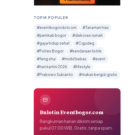
TOPIK POPULER
#eventbogordotcom
#Tanaman hias
#pemkab bogor
#dekorasi rumah
#gaya hidup sehat
#Cigudeg
#Polres Bogor
#kendaraan listrik
#feng shui
#mobil bekas
#event
#hari kartini 2026
#lifestyle
#Prabowo Subianto
#makan bergizi gratis
Buletin Eventbogor.com
Rangkuman harian dikirim setiap
pukul 07.00 WIB. Gratis, tanpa spam.