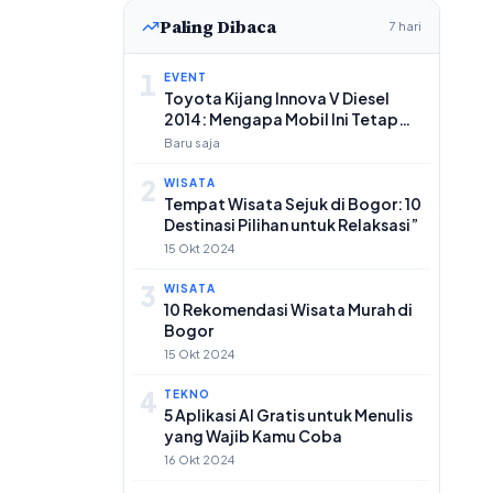
Paling Dibaca
7 hari
1
EVENT
Toyota Kijang Innova V Diesel
2014: Mengapa Mobil Ini Tetap
Populer di Pasar Mobil Bekas
Baru saja
2
WISATA
Tempat Wisata Sejuk di Bogor: 10
Destinasi Pilihan untuk Relaksasi”
15 Okt 2024
3
WISATA
10 Rekomendasi Wisata Murah di
Bogor
15 Okt 2024
4
TEKNO
5 Aplikasi AI Gratis untuk Menulis
yang Wajib Kamu Coba
16 Okt 2024