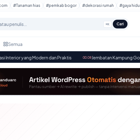
tcom
#Tanaman hias
#pemkab bogor
#dekorasi rumah
#gaya hidu
Cari
⌘K
Semua
 yang Modern dan Praktis
·
Jembatan Kampung Gosali dan Sen
00.08