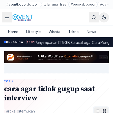
Lewati ke konten utama
#eventbogordotcom
#Tanaman hias
#pemkab bogor
#dekora
Home
Lifestyle
Wisata
Tekno
News
k-anak
BREAKING
·
Penyimpanan 128 GB Serasa Lega: Cara Mengosongk
16.53
TOPIK
cara agar tidak gugup saat
interview
1 artikel ditemukan