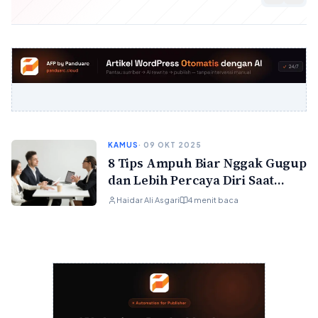
KAMUS
· 09 OKT 2025
8 Tips Ampuh Biar Nggak Gugup
dan Lebih Percaya Diri Saat
Interview
Haidar Ali Asgari
4 menit baca