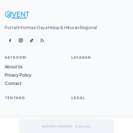
Portal Informasi Gaya Hidup & Hiburan Regional
KATEGORI
LAYANAN
About Us
Privacy Policy
Contact
TENTANG
LEGAL
© 2026 Eventbogor.com.
ADVERTISEMENT · 320×50
v1.0.0
Sitemap
Ke atas