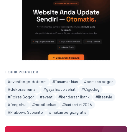
TOPIK POPULER
#eventbogordotcom
#Tanaman hias
#pemkab bogor
#dekorasi rumah
#gaya hidup sehat
#Cigudeg
#Polres Bogor
#event
#kendaraan listrik
#lifestyle
#feng shui
#mobil bekas
#hari kartini 2026
#Prabowo Subianto
#makan bergizi gratis