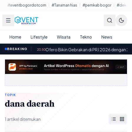
Lewati ke konten utama
#eventbogordotcom
#Tanaman hias
#pemkab bogor
#dekora
Home
Lifestyle
Wisata
Tekno
News
 9 Gratis
BREAKING
·
Ofero Bikin Gebrakan di PRJ 2026 dengan 2 Motor 
20.50
TOPIK
dana daerah
1 artikel ditemukan