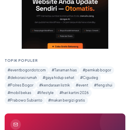
TOPIK POPULER
#eventbogordotcom
#Tanaman hias
#pemkab bogor
#dekorasi rumah
#gaya hidup sehat
#Cigudeg
#Polres Bogor
#kendaraan listrik
#event
#feng shui
#mobil bekas
#lifestyle
#hari kartini 2026
#Prabowo Subianto
#makan bergizi gratis