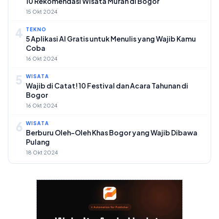
10 Rekomendasi Wisata Murah di Bogor
15 Okt 2024
4
TEKNO
5 Aplikasi AI Gratis untuk Menulis yang Wajib Kamu
Coba
16 Okt 2024
5
WISATA
Wajib di Catat! 10 Festival dan Acara Tahunan di
Bogor
16 Okt 2024
6
WISATA
Berburu Oleh-Oleh Khas Bogor yang Wajib Dibawa
Pulang
18 Okt 2024