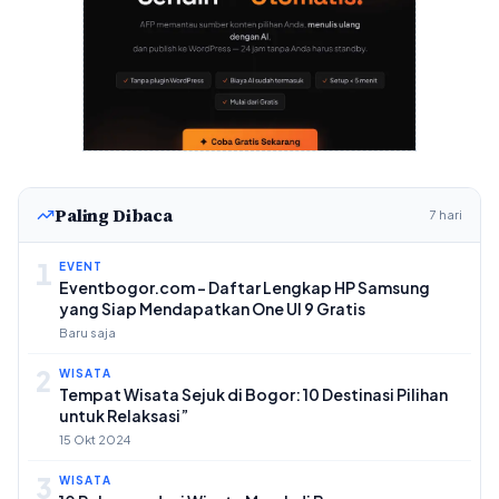
Paling Dibaca
7 hari
1
EVENT
Eventbogor.com – Daftar Lengkap HP Samsung
yang Siap Mendapatkan One UI 9 Gratis
Baru saja
2
WISATA
Tempat Wisata Sejuk di Bogor: 10 Destinasi Pilihan
untuk Relaksasi”
15 Okt 2024
3
WISATA