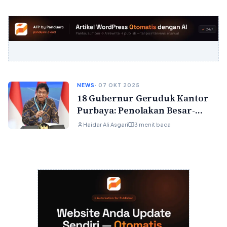
NEWS
· 07 OKT 2025
18 Gubernur Geruduk Kantor
Purbaya: Penolakan Besar-
Besaran Pemotongan TKD
Haidar Ali Asgari
3 menit baca