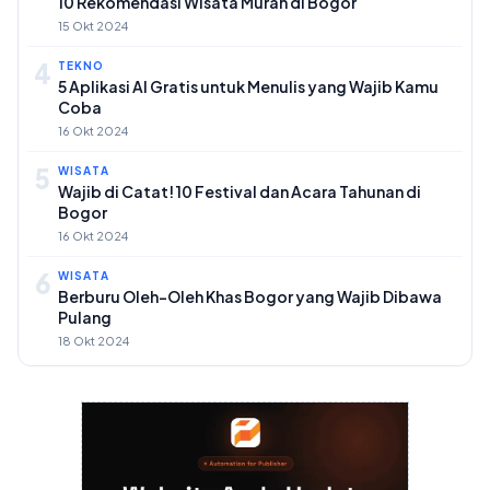
10 Rekomendasi Wisata Murah di Bogor
15 Okt 2024
4
TEKNO
5 Aplikasi AI Gratis untuk Menulis yang Wajib Kamu
Coba
16 Okt 2024
5
WISATA
Wajib di Catat! 10 Festival dan Acara Tahunan di
Bogor
16 Okt 2024
6
WISATA
Berburu Oleh-Oleh Khas Bogor yang Wajib Dibawa
Pulang
18 Okt 2024