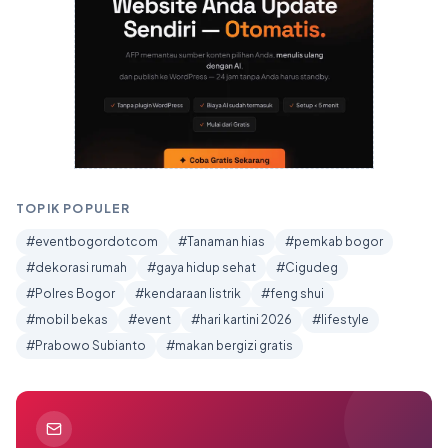
TOPIK POPULER
#eventbogordotcom
#Tanaman hias
#pemkab bogor
#dekorasi rumah
#gaya hidup sehat
#Cigudeg
#Polres Bogor
#kendaraan listrik
#feng shui
#mobil bekas
#event
#hari kartini 2026
#lifestyle
#Prabowo Subianto
#makan bergizi gratis