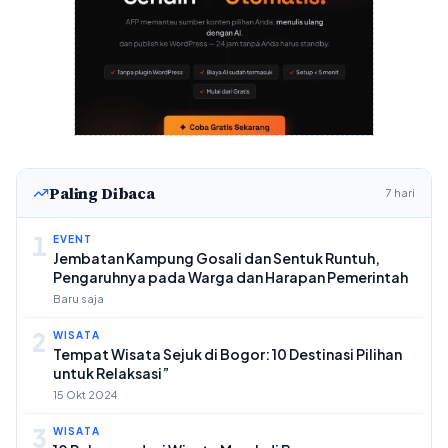
Paling Dibaca
7 hari
1
EVENT
Jembatan Kampung Gosali dan Sentuk Runtuh,
Pengaruhnya pada Warga dan Harapan Pemerintah
Baru saja
2
WISATA
Tempat Wisata Sejuk di Bogor: 10 Destinasi Pilihan
untuk Relaksasi”
15 Okt 2024
3
WISATA