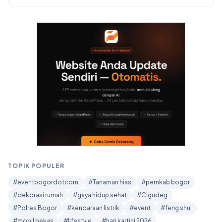
TOPIK POPULER
#eventbogordotcom
#Tanaman hias
#pemkab bogor
#dekorasi rumah
#gaya hidup sehat
#Cigudeg
#Polres Bogor
#kendaraan listrik
#event
#feng shui
#mobil bekas
#lifestyle
#hari kartini 2026