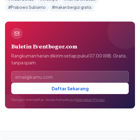
#Prabowo Subianto
#makan bergizi gratis
Buletin Eventbogor.com
Rangkuman harian dikirim setiap pukul 07.00 WIB. Gratis,
tanpa spam.
Alamat email
Daftar Sekarang
Dengan mendaftar, Anda menyetujui
Kebijakan Privasi
.