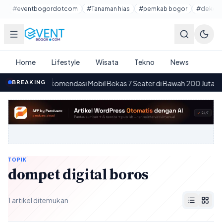
Lewati ke konten utama
#eventbogordotcom
#Tanaman hias
#pemkab bogor
#dekora
Home
Lifestyle
Wisata
Tekno
News
BREAKING
10 Rekomendasi Mobil Bekas 7 Seater di Bawah 200 Juta
·
12.55
0
TOPIK
dompet digital boros
1 artikel ditemukan