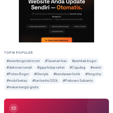
TOPIK POPULER
#eventbogordotcom
#Tanaman hias
#pemkab bogor
#dekorasi rumah
#gaya hidup sehat
#Cigudeg
#event
#Polres Bogor
#lifestyle
#kendaraan listrik
#feng shui
#mobil bekas
#hari kartini 2026
#Prabowo Subianto
#makan bergizi gratis