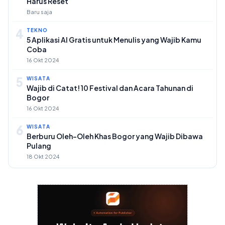
Harus Reset
Baru saja
4
TEKNO
5 Aplikasi AI Gratis untuk Menulis yang Wajib Kamu
Coba
16 Okt 2024
5
WISATA
Wajib di Catat! 10 Festival dan Acara Tahunan di
Bogor
16 Okt 2024
6
WISATA
Berburu Oleh-Oleh Khas Bogor yang Wajib Dibawa
Pulang
18 Okt 2024