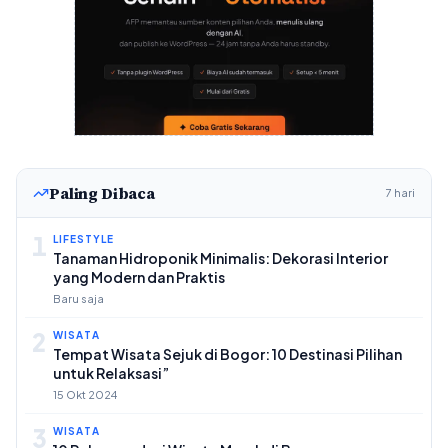
Paling Dibaca
7 hari
1
LIFESTYLE
Tanaman Hidroponik Minimalis: Dekorasi Interior
yang Modern dan Praktis
Baru saja
2
WISATA
Tempat Wisata Sejuk di Bogor: 10 Destinasi Pilihan
untuk Relaksasi”
15 Okt 2024
3
WISATA