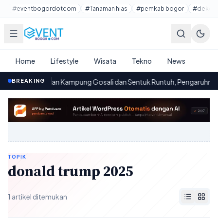
Lewati ke konten utama
#eventbogordotcom
#Tanaman hias
#pemkab bogor
#dekora
Home
Lifestyle
Wisata
Tekno
News
BREAKING
Jembatan Kampung Gosali dan Sentuk Runtuh, Pengaruhnya pa
00.08
TOPIK
donald trump 2025
1 artikel ditemukan