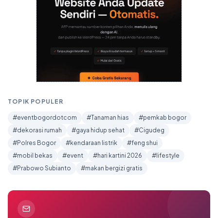
TOPIK POPULER
#eventbogordotcom
#Tanaman hias
#pemkab bogor
#dekorasi rumah
#gaya hidup sehat
#Cigudeg
#Polres Bogor
#kendaraan listrik
#feng shui
#mobil bekas
#event
#hari kartini 2026
#lifestyle
#Prabowo Subianto
#makan bergizi gratis