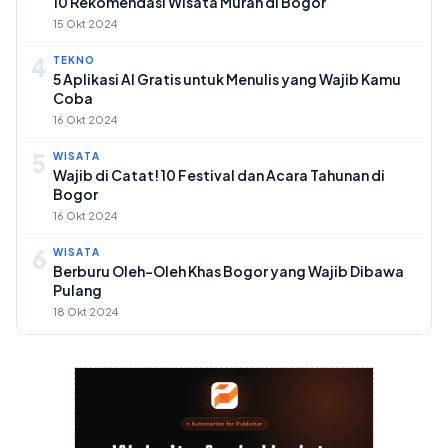
10 Rekomendasi Wisata Murah di Bogor
15 Okt 2024
4
TEKNO
5 Aplikasi AI Gratis untuk Menulis yang Wajib Kamu
Coba
16 Okt 2024
5
WISATA
Wajib di Catat! 10 Festival dan Acara Tahunan di
Bogor
16 Okt 2024
6
WISATA
Berburu Oleh-Oleh Khas Bogor yang Wajib Dibawa
Pulang
18 Okt 2024