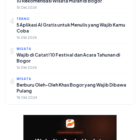
10 Rekomendasi Wisata Murah di Bogor
15 Okt 2024
4
TEKNO
5 Aplikasi AI Gratis untuk Menulis yang Wajib Kamu
Coba
16 Okt 2024
5
WISATA
Wajib di Catat! 10 Festival dan Acara Tahunan di
Bogor
16 Okt 2024
6
WISATA
Berburu Oleh-Oleh Khas Bogor yang Wajib Dibawa
Pulang
18 Okt 2024