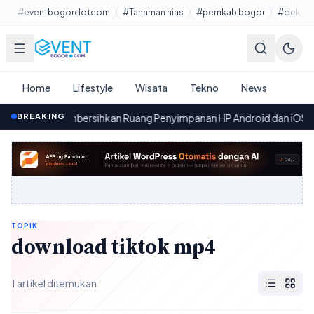
Lewati ke konten utama
#eventbogordotcom
#Tanaman hias
#pemkab bogor
#dekora
Home
Lifestyle
Wisata
Tekno
News
 Mudah Membersihkan Ruang Penyimpanan HP Android dan iOS
BREAKING
·
TOPIK
download tiktok mp4
1 artikel ditemukan