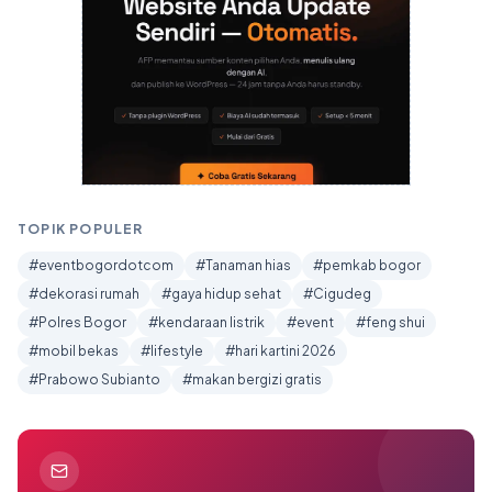
TOPIK POPULER
#eventbogordotcom
#Tanaman hias
#pemkab bogor
#dekorasi rumah
#gaya hidup sehat
#Cigudeg
#Polres Bogor
#kendaraan listrik
#event
#feng shui
#mobil bekas
#lifestyle
#hari kartini 2026
#Prabowo Subianto
#makan bergizi gratis