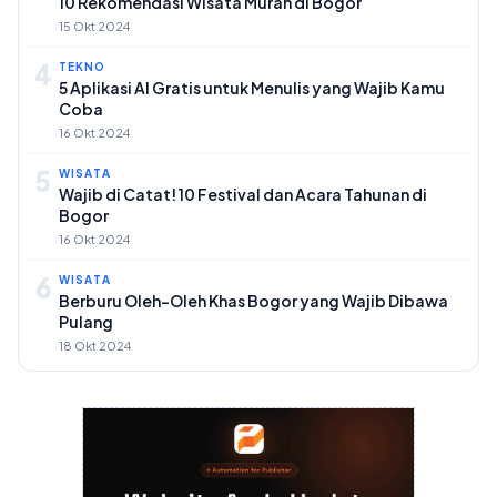
10 Rekomendasi Wisata Murah di Bogor
15 Okt 2024
4
TEKNO
5 Aplikasi AI Gratis untuk Menulis yang Wajib Kamu
Coba
16 Okt 2024
5
WISATA
Wajib di Catat! 10 Festival dan Acara Tahunan di
Bogor
16 Okt 2024
6
WISATA
Berburu Oleh-Oleh Khas Bogor yang Wajib Dibawa
Pulang
18 Okt 2024