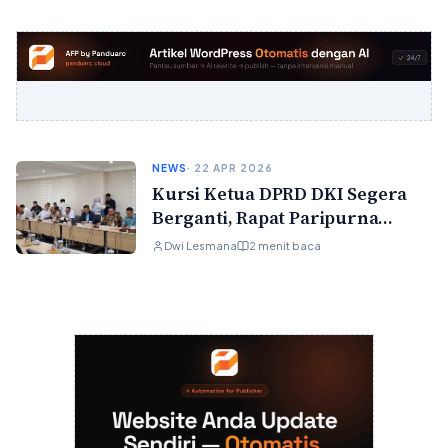
NEWS
· 22 APR 2026
Kursi Ketua DPRD DKI Segera
Berganti, Rapat Paripurna
Pengganti Khoirudin Diketok 30
Dwi Lesmana
2 menit baca
April