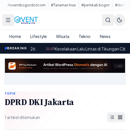
Lewati ke konten utama
#eventbogordotcom
#Tanaman hias
#pemkab bogor
#dekora
Home
Lifestyle
Wisata
Tekno
News
 Agustus 2026
BREAKING
·
Kecelakaan Lalu Lintas di Tikungan Cibokor
21.07
TOPIK
DPRD DKI Jakarta
1 artikel ditemukan