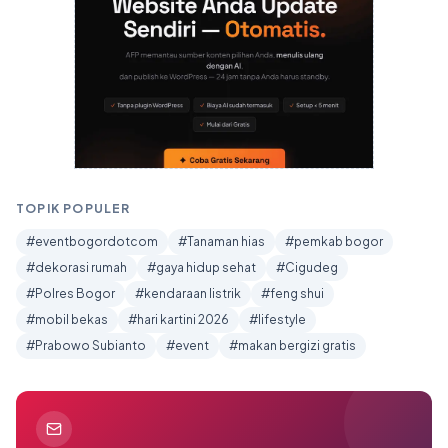
TOPIK POPULER
#eventbogordotcom
#Tanaman hias
#pemkab bogor
#dekorasi rumah
#gaya hidup sehat
#Cigudeg
#Polres Bogor
#kendaraan listrik
#feng shui
#mobil bekas
#hari kartini 2026
#lifestyle
#Prabowo Subianto
#event
#makan bergizi gratis