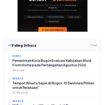
Paling Dibaca
7 hari
1
EVENT
Pemerintah Kota Bogor Evaluasi Kebijakan Work
From Home pada Pertengahan Agustus 2026
Baru saja
2
WISATA
Tempat Wisata Sejuk di Bogor: 10 Destinasi Pilihan
untuk Relaksasi”
15 Okt 2024
3
WISATA