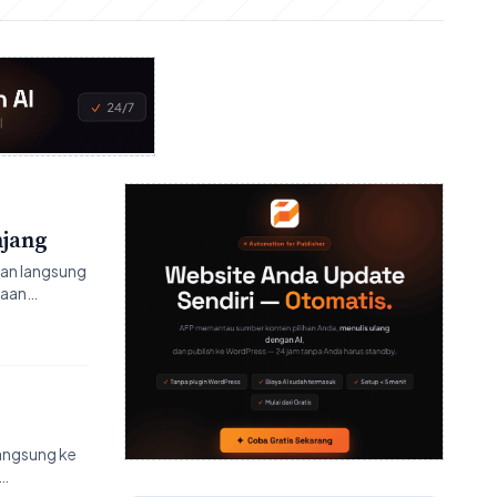
njang
uan langsung
daan…
angsung ke
i…