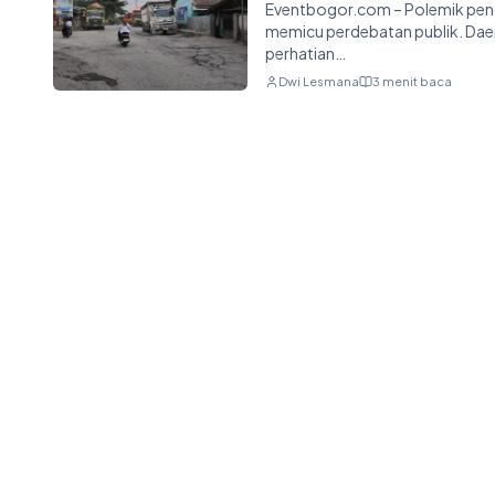
Eventbogor.com – Polemik peng
memicu perdebatan publik. Dae
perhatian…
Dwi Lesmana
3 menit baca