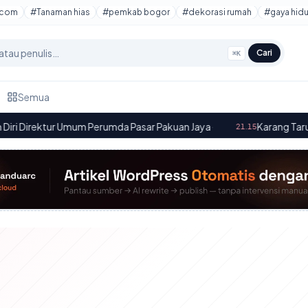
tcom
#Tanaman hias
#pemkab bogor
#dekorasi rumah
#gaya hid
Cari
⌘K
Semua
ur Umum Perumda Pasar Pakuan Jaya
·
Karang Taruna Kabupa
21.15