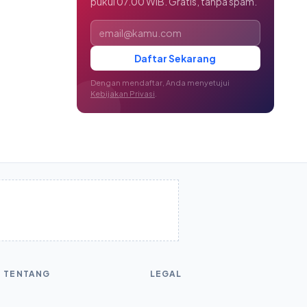
pukul 07.00 WIB. Gratis, tanpa spam.
Alamat email
Daftar Sekarang
Dengan mendaftar, Anda menyetujui
Kebijakan Privasi
.
TENTANG
LEGAL