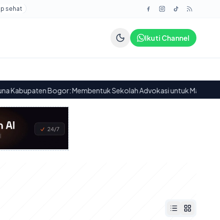
up sehat
Ikuti Channel
ten Bogor: Membentuk Sekolah Advokasi untuk Masa Depan Pemuda