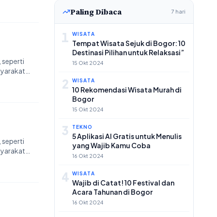
Paling Dibaca
7 hari
1
WISATA
Tempat Wisata Sejuk di Bogor: 10
Destinasi Pilihan untuk Relaksasi”
 seperti
15 Okt 2024
syarakat…
2
WISATA
10 Rekomendasi Wisata Murah di
Bogor
15 Okt 2024
3
TEKNO
5 Aplikasi AI Gratis untuk Menulis
 seperti
yang Wajib Kamu Coba
syarakat…
16 Okt 2024
4
WISATA
Wajib di Catat! 10 Festival dan
Acara Tahunan di Bogor
16 Okt 2024