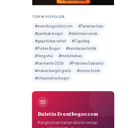
TOPIK POPULER
#eventbogordotcom
#Tanaman hias
#pemkab bogor
#dekorasi rumah
#gaya hidup sehat
#Cigudeg
#Polres Bogor
#kendaraan listrik
#feng shui
#mobil bekas
#hari kartini 2026
#Prabowo Subianto
#makan bergizi gratis
#motor listrik
#infrastruktur bogor
Buletin Eventbogor.com
Rangkuman harian dikirim setiap