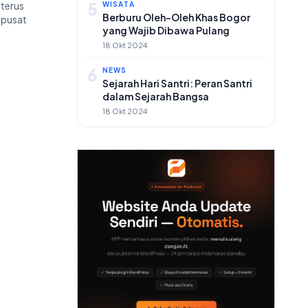
5
terus
WISATA
Berburu Oleh-Oleh Khas Bogor
 pusat
yang Wajib Dibawa Pulang
18 Okt 2024
6
NEWS
Sejarah Hari Santri: Peran Santri
dalam Sejarah Bangsa
18 Okt 2024