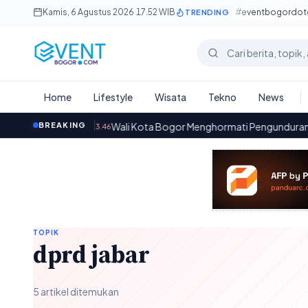
Lewati ke konten utama
Kamis, 6 Agustus 2026
·
17.52 WIB
#eventbogordo
TRENDING
Cari berita
Home
Lifestyle
Wisata
Tekno
News
bil
·
BREAKING
Wali Kota Bogor Menghormati Pengunduran Diri Direkt
23.46
TOPIK
dprd jabar
5 artikel ditemukan