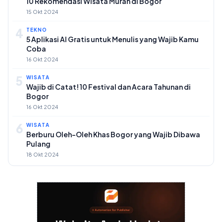
10 Rekomendasi Wisata Murah di Bogor
15 Okt 2024
4
TEKNO
5 Aplikasi AI Gratis untuk Menulis yang Wajib Kamu
Coba
16 Okt 2024
5
WISATA
Wajib di Catat! 10 Festival dan Acara Tahunan di
Bogor
16 Okt 2024
6
WISATA
Berburu Oleh-Oleh Khas Bogor yang Wajib Dibawa
Pulang
18 Okt 2024