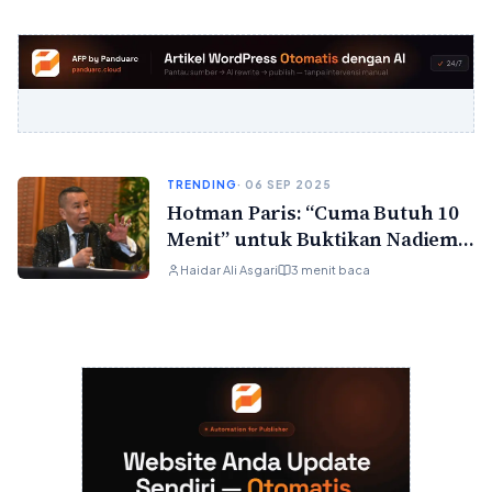
TRENDING
· 06 SEP 2025
Hotman Paris: “Cuma Butuh 10
Menit” untuk Buktikan Nadiem
Tak Bersalah
Haidar Ali Asgari
3 menit baca