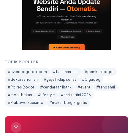
TOPIK POPULER
#eventbogordotcom
#Tanaman hias
#pemkab bogor
#dekorasi rumah
#gaya hidup sehat
#Cigudeg
#Polres Bogor
#kendaraan listrik
#event
#feng shui
#mobil bekas
#lifestyle
#hari kartini 2026
#Prabowo Subianto
#makan bergizi gratis