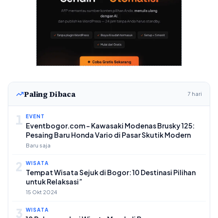
Paling Dibaca
7 hari
1
EVENT
Eventbogor.com – Kawasaki Modenas Brusky 125:
Pesaing Baru Honda Vario di Pasar Skutik Modern
Baru saja
2
WISATA
Tempat Wisata Sejuk di Bogor: 10 Destinasi Pilihan
untuk Relaksasi”
15 Okt 2024
3
WISATA