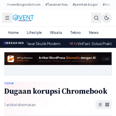
Lewati ke konten utama
#eventbogordotcom
#Tanaman hias
#pemkab bogor
#dekora
Home
Lifestyle
Wisata
Tekno
News
a Vario di Pasar Skutik Modern
BREAKING
·
VinFast: Solusi Praktis Swa
08.51
TOPIK
Dugaan korupsi Chromebook
1 artikel ditemukan