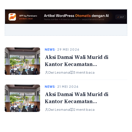
NEWS
· 29 MEI 2026
Aksi Damai Wali Murid di
Kantor Kecamatan
Rancabungur Terkait Dugaan
Dwi Lesmana
3 menit baca
Pungli di SMPN 1 Rancabungur
NEWS
· 21 MEI 2026
Aksi Damai Wali Murid di
Kantor Kecamatan
Rancabungur Terkait Dugaan
Dwi Lesmana
2 menit baca
Pungli di SMPN 1 Rancabungur