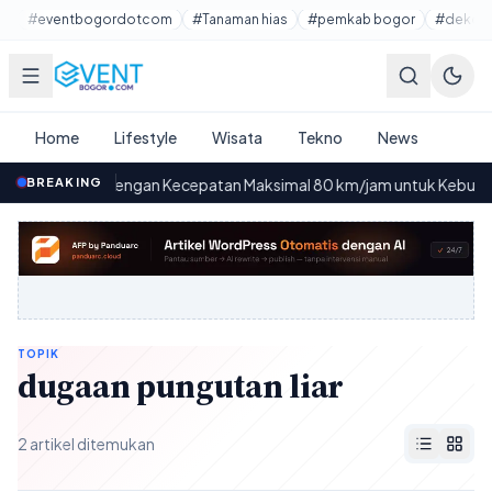
Lewati ke konten utama
#eventbogordotcom
#Tanaman hias
#pemkab bogor
#dekora
Home
Lifestyle
Wisata
Tekno
News
tor Listrik dengan Kecepatan Maksimal 80 km/jam untuk Kebut-kebut
BREAKING
TOPIK
dugaan pungutan liar
2 artikel ditemukan