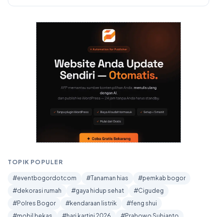
TOPIK POPULER
#eventbogordotcom
#Tanaman hias
#pemkab bogor
#dekorasi rumah
#gaya hidup sehat
#Cigudeg
#Polres Bogor
#kendaraan listrik
#feng shui
#mobil bekas
#hari kartini 2026
#Prabowo Subianto