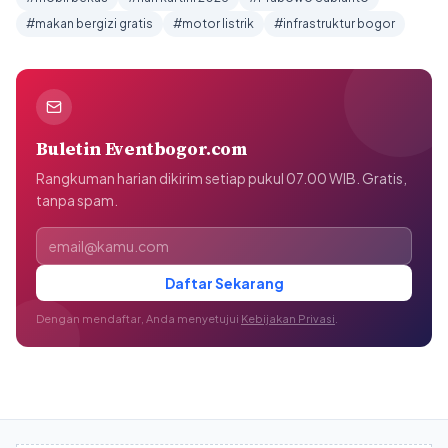
#makan bergizi gratis
#motor listrik
#infrastruktur bogor
Buletin Eventbogor.com
Rangkuman harian dikirim setiap pukul 07.00 WIB. Gratis,
tanpa spam.
Alamat email
Daftar Sekarang
Dengan mendaftar, Anda menyetujui
Kebijakan Privasi
.