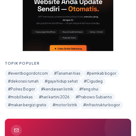
TOPIK POPULER
#eventbogordotcom
#Tanaman hias
#pemkab bogor
#dekorasi rumah
#gaya hidup sehat
#Cigudeg
#Polres Bogor
#kendaraan listrik
#feng shui
#mobil bekas
#hari kartini 2026
#Prabowo Subianto
#makan bergizi gratis
#motor listrik
#infrastruktur bogor