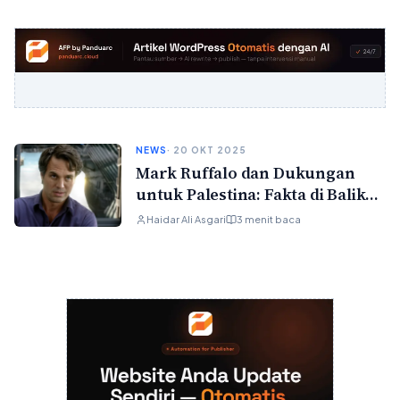
NEWS
· 20 OKT 2025
Mark Ruffalo dan Dukungan
untuk Palestina: Fakta di Balik
Isu yang Bikin Heboh
Haidar Ali Asgari
3 menit baca