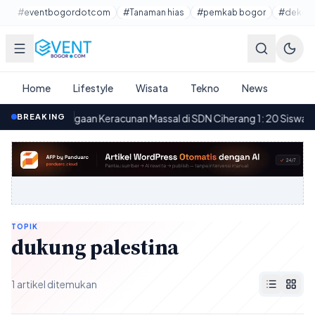
Lewati ke konten utama
#eventbogordotcom
#Tanaman hias
#pemkab bogor
#dekora
Home
Lifestyle
Wisata
Tekno
News
BREAKING
Dugaan Keracunan Massal di SDN Ciherang 1: 20 Siswa dan 
09.09
TOPIK
dukung palestina
1 artikel ditemukan