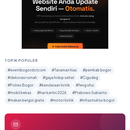
TOPIK POPULER
#eventbogordotcom
#Tanaman hias
#pemkab bogor
#dekorasi rumah
#gaya hidup sehat
#Cigudeg
#Polres Bogor
#kendaraan listrik
#feng shui
#mobil bekas
#hari kartini 2026
#Prabowo Subianto
#makan bergizi gratis
#motor listrik
#infrastruktur bogor