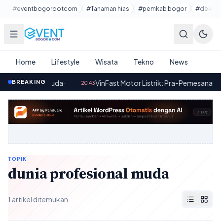
Lewati ke konten utama
#eventbogordotcom
#Tanaman hias
#pemkab bogor
#dekora
Home
Lifestyle
Wisata
Tekno
News
a Depan Pemuda
BREAKING
·
VinFast Motor Listrik: Pra-Pemesanan Mulai
20.43
TOPIK
dunia profesional muda
1 artikel ditemukan