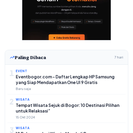
Paling Dibaca
7 hari
1
EVENT
Eventbogor.com – Daftar Lengkap HP Samsung
yang Siap Mendapatkan One UI 9 Gratis
Baru saja
2
WISATA
Tempat Wisata Sejuk di Bogor: 10 Destinasi Pilihan
untuk Relaksasi”
15 Okt 2024
3
WISATA