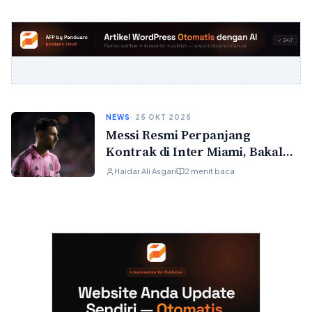
NEWS
· 25 OKT 2025
Messi Resmi Perpanjang
Kontrak di Inter Miami, Bakal
Main Sampai Usia 41 Tahun!
Haidar Ali Asgari
2 menit baca