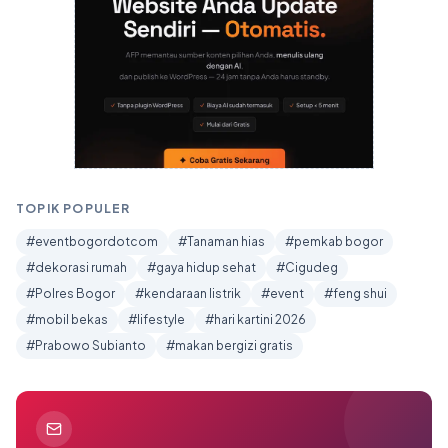
TOPIK POPULER
#eventbogordotcom
#Tanaman hias
#pemkab bogor
#dekorasi rumah
#gaya hidup sehat
#Cigudeg
#Polres Bogor
#kendaraan listrik
#event
#feng shui
#mobil bekas
#lifestyle
#hari kartini 2026
#Prabowo Subianto
#makan bergizi gratis