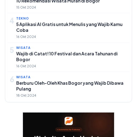
10 Rekomendasi Wisata Murah di Bogor
15 Okt 2024
4
TEKNO
5 Aplikasi AI Gratis untuk Menulis yang Wajib Kamu
Coba
16 Okt 2024
5
WISATA
Wajib di Catat! 10 Festival dan Acara Tahunan di
Bogor
16 Okt 2024
6
WISATA
Berburu Oleh-Oleh Khas Bogor yang Wajib Dibawa
Pulang
18 Okt 2024