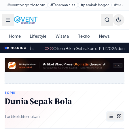
Lewati ke konten utama
#eventbogordotcom
#Tanaman hias
#pemkab bogor
#dekora
Home
Lifestyle
Wisata
Tekno
News
e UI 9 Gratis
BREAKING
·
Ofero Bikin Gebrakan di PRJ 2026 dengan 2 Mo
20.50
TOPIK
Dunia Sepak Bola
1 artikel ditemukan