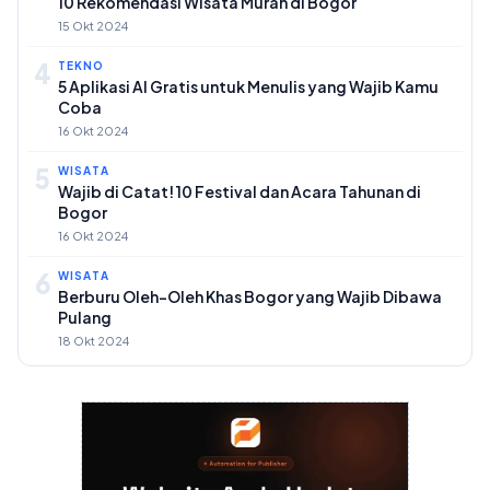
10 Rekomendasi Wisata Murah di Bogor
15 Okt 2024
4
TEKNO
5 Aplikasi AI Gratis untuk Menulis yang Wajib Kamu
Coba
16 Okt 2024
5
WISATA
Wajib di Catat! 10 Festival dan Acara Tahunan di
Bogor
16 Okt 2024
6
WISATA
Berburu Oleh-Oleh Khas Bogor yang Wajib Dibawa
Pulang
18 Okt 2024