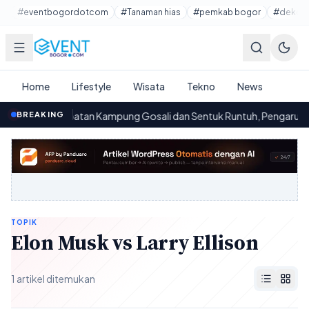
Lewati ke konten utama
#eventbogordotcom
#Tanaman hias
#pemkab bogor
#dekora
Home
Lifestyle
Wisata
Tekno
News
BREAKING
Jembatan Kampung Gosali dan Sentuk Runtuh, Pengaruhnya 
00.08
TOPIK
Elon Musk vs Larry Ellison
1 artikel ditemukan