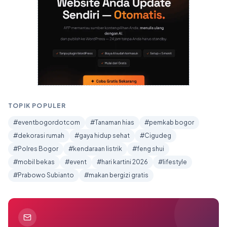
TOPIK POPULER
#eventbogordotcom
#Tanaman hias
#pemkab bogor
#dekorasi rumah
#gaya hidup sehat
#Cigudeg
#Polres Bogor
#kendaraan listrik
#feng shui
#mobil bekas
#event
#hari kartini 2026
#lifestyle
#Prabowo Subianto
#makan bergizi gratis