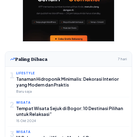
Paling Dibaca
7 hari
1
LIFESTYLE
Tanaman Hidroponik Minimalis: Dekorasi Interior
yang Modern dan Praktis
Baru saja
2
WISATA
Tempat Wisata Sejuk di Bogor: 10 Destinasi Pilihan
untuk Relaksasi”
15 Okt 2024
3
WISATA